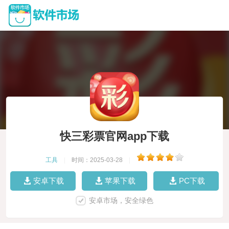
快三彩票官网app下载
工具
|
时间：2025-03-28
|
安卓下载
苹果下载
PC下载
安卓市场，安全绿色