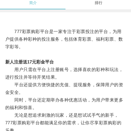
简介
排行
777彩票购彩平台是一家专注于彩票投注的平台，为用
户提供各种彩种的投注服务，包括体育彩票、福利彩票、数
字彩等。
新人注册送17元彩金平台
用户只需在平台上注册账号，选择喜欢的彩种和玩法，
进行投注并等待开奖结果。
平台还提供方便快捷的充值、提现服务，保障用户的资
金安全。
同时，平台还定期举办各种优惠活动，为用户带来更多
的福利和惊喜。
无论是想追求刺激的玩家，还是想试试手气的新手，
777彩票购彩平台都能满足你的需求，让你尽享彩票购彩的
乐趣。