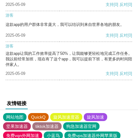
2025-05-09
支持
[0]
反对
[0]
游客
这款app的用户群体非常庞大，我可以结识到来自世界各地的朋友。
2025-05-09
支持
[0]
反对
[0]
游客
这款app让我的工作效率提高了50%，让我能够更轻松地完成工作任务。
我以前经常加班，现在有了这个app，我可以提前下班，有更多的时间陪
伴家人。
2025-05-09
支持
[0]
反对
[0]
友情链接
网站地图
QuickQ
旋风加速度器
旋风加速
坚果加速器
tiktok加速器
狗急加速器官网
免费vqn外网加速
小蓝鸟
免费vps加速器外网苹果版