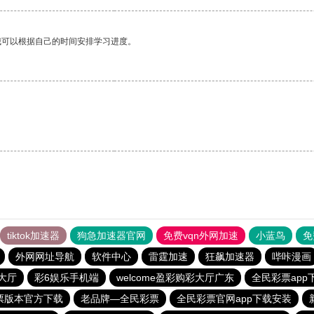
我可以根据自己的时间安排学习进度。
tiktok加速器
狗急加速器官网
免费vqn外网加速
小蓝鸟
免
外网网址导航
软件中心
雷霆加速
狂飙加速器
哔咔漫画
大厅
彩6娱乐手机端
welcome盈彩购彩大厅广东
全民彩票app
票版本官方下载
老品牌—全民彩票
全民彩票官网app下载安装