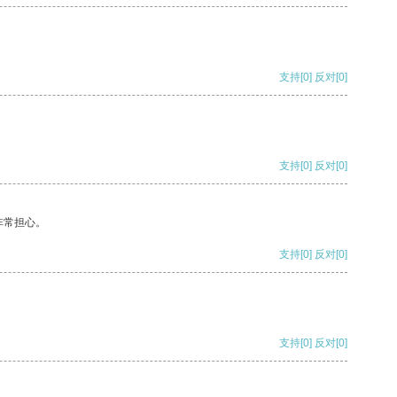
支持
[0]
反对
[0]
支持
[0]
反对
[0]
非常担心。
支持
[0]
反对
[0]
支持
[0]
反对
[0]