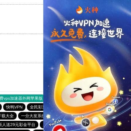
支持
[0]
反对
[0]
支持
[0]
反对
[0]
费vps加速器外网苹果版
旋风加速度器
快连加速器
快鸭VPN
全民彩票官网最新登录入口
下载大全
一分大发系统彩票app
全民彩票app下载大全
新人送29元彩金平台
原版699彩票
全民彩票版本官方下载