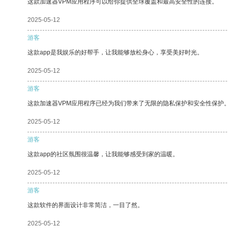
这款加速器VPM应用程序可以给你提供全球覆盖和最高安全性的连接。
2025-05-12
游客
这款app是我娱乐的好帮手，让我能够放松身心，享受美好时光。
2025-05-12
游客
这款加速器VPM应用程序已经为我们带来了无限的隐私保护和安全性保护
2025-05-12
游客
这款app的社区氛围很温馨，让我能够感受到家的温暖。
2025-05-12
游客
这款软件的界面设计非常简洁，一目了然。
2025-05-12