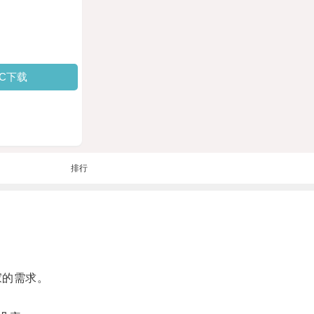
PC下载
排行
家的需求。