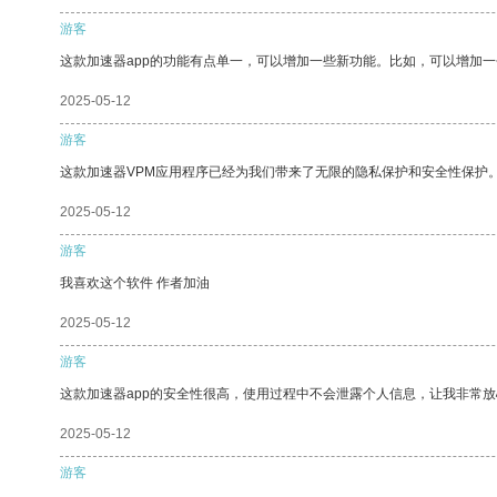
游客
这款加速器app的功能有点单一，可以增加一些新功能。比如，可以增加
2025-05-12
游客
这款加速器VPM应用程序已经为我们带来了无限的隐私保护和安全性保护
2025-05-12
游客
我喜欢这个软件 作者加油
2025-05-12
游客
这款加速器app的安全性很高，使用过程中不会泄露个人信息，让我非常放
2025-05-12
游客