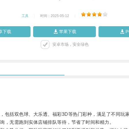
工具
|
时间：2025-05-12
|
卓下载
苹果下载
安卓市场，安全绿色
包括双色球、大乐透、福彩3D等热门彩种，满足了不同玩
询，无需跑到实体店铺排队等待，节省了时间和精力。