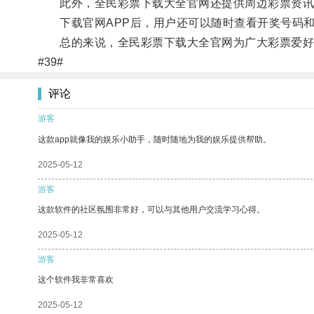
此外，全民彩票下载大全官网还提供周边彩票资讯和
下载官网APP后，用户还可以随时查看开奖号码和
总的来说，全民彩票下载大全官网为广大彩票爱好者
#39#
评论
游客
这款app就像我的娱乐小助手，随时随地为我的娱乐提供帮助。
2025-05-12
游客
这款软件的社区氛围非常好，可以与其他用户交流学习心得。
2025-05-12
游客
这个软件我非常喜欢
2025-05-12