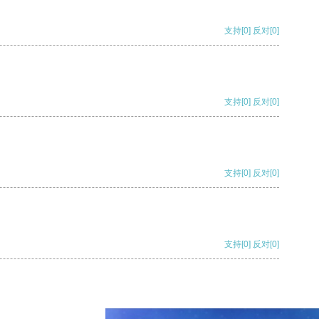
支持
[0]
反对
[0]
支持
[0]
反对
[0]
支持
[0]
反对
[0]
支持
[0]
反对
[0]
支持
[0]
反对
[0]