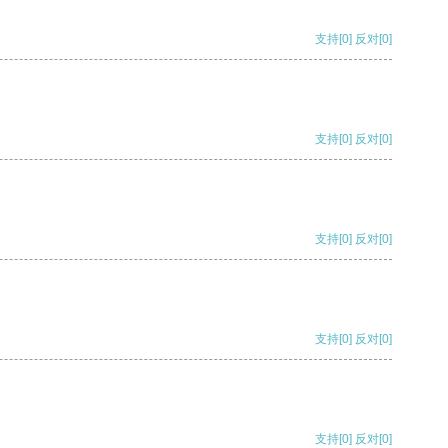
支持
[0]
反对
[0]
支持
[0]
反对
[0]
支持
[0]
反对
[0]
支持
[0]
反对
[0]
支持
[0]
反对
[0]