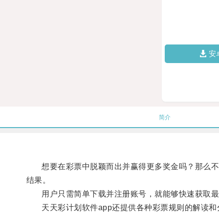
安
简介
想要在彩票中脱颖而出并赢得更多奖金吗？那么不妨试
结果。
用户只需简单下载并注册账号，就能够快速获取最
天天彩计划软件app还提供各种彩票规则的解读和