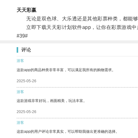
天天彩赢
无论是双色球、大乐透还是其他彩票种类，都能够在
立即下载天天彩计划软件app，让你在彩票游戏中
#39#
评论
游客
这款app的商品种类非常丰富，可以满足我所有的购物需求。
2025-05-26
游客
这款游戏非常好玩，画面精美，玩法丰富。
2025-05-26
游客
这款app的用户评论非常真实，可以帮助我做出更准确的选择。