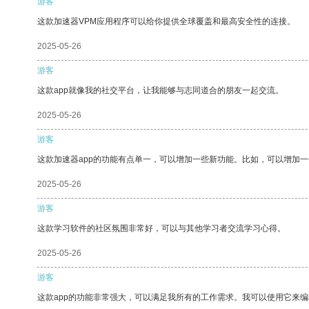
游客
这款加速器VPM应用程序可以给你提供全球覆盖和最高安全性的连接。
2025-05-26
游客
这款app就像我的社交平台，让我能够与志同道合的朋友一起交流。
2025-05-26
游客
这款加速器app的功能有点单一，可以增加一些新功能。比如，可以增加
2025-05-26
游客
这款学习软件的社区氛围非常好，可以与其他学习者交流学习心得。
2025-05-26
游客
这款app的功能非常强大，可以满足我所有的工作需求。我可以使用它来