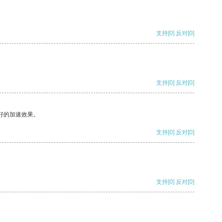
支持
[0]
反对
[0]
支持
[0]
反对
[0]
好的加速效果。
支持
[0]
反对
[0]
支持
[0]
反对
[0]