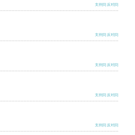
支持
[0]
反对
[0]
支持
[0]
反对
[0]
支持
[0]
反对
[0]
支持
[0]
反对
[0]
支持
[0]
反对
[0]