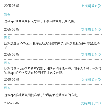
2025-06-07
支持
[0]
反对
[0]
游客
这款app就像我的私人导师，带领我探索知识的奥秘。
2025-06-07
支持
[0]
反对
[0]
游客
这款加速器VPM应用程序已经为我们带来了无限的隐私保护和安全性保
护。
2025-06-07
支持
[0]
反对
[0]
游客
这款加速器app的价格有点贵，可以适当降低一些。我个人觉得，一款加
速器app的价格应该在50元以下才比较合理。
2025-06-07
支持
[0]
反对
[0]
游客
这款app的社区氛围很温馨，让我能够感受到家的温暖。
2025-06-07
支持
[0]
反对
[0]