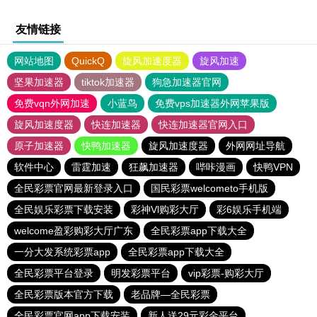
友情链接
网站地图
QuickQ
旋风加速度器
旋风加速
坚果加速器
tiktok加速器
狗急加速器官网
免费vqn外网加速
小蓝鸟
免费vps加速器外网苹果版
旋风加速度器
快连加速器
快连加速器官网入口
原子加速器
快鸭加速器
旋风加速度器
外网网址导航
软件中心
雷霆加速
狂飙加速器
哔咔漫画
快鸭VPN
全民彩票官网最新登录入口
国民彩票welcometo手机版
全民娱乐彩票下载安装
彩神Vl购彩大厅
彩6娱乐手机端
welcome盈彩购彩大厅广东
全民彩票app下载大全
一分大发系统彩票app
全民彩票app下载大全
全民彩票平台登录
明发彩票平台
vip彩票-购彩大厅
全民彩票版本官方下载
老品牌—全民彩票
全民彩票官网app下载安装
新人送29元彩金平台