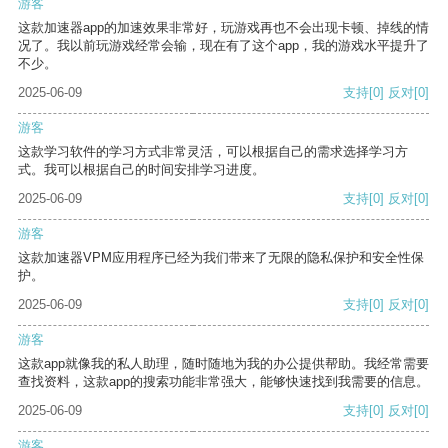
游客
这款加速器app的加速效果非常好，玩游戏再也不会出现卡顿、掉线的情
况了。我以前玩游戏经常会输，现在有了这个app，我的游戏水平提升了
不少。
2025-06-09
支持
[0]
反对
[0]
游客
这款学习软件的学习方式非常灵活，可以根据自己的需求选择学习方
式。我可以根据自己的时间安排学习进度。
2025-06-09
支持
[0]
反对
[0]
游客
这款加速器VPM应用程序已经为我们带来了无限的隐私保护和安全性保
护。
2025-06-09
支持
[0]
反对
[0]
游客
这款app就像我的私人助理，随时随地为我的办公提供帮助。我经常需要
查找资料，这款app的搜索功能非常强大，能够快速找到我需要的信息。
2025-06-09
支持
[0]
反对
[0]
游客