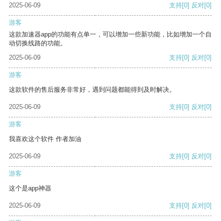
2025-06-09
支持
[0]
反对
[0]
游客
这款加速器app的功能有点单一，可以增加一些新功能，比如增加一个自
动切换线路的功能。
2025-06-09
支持
[0]
反对
[0]
游客
这款软件的售后服务非常好，遇到问题都能得到及时解决。
2025-06-09
支持
[0]
反对
[0]
游客
我喜欢这个软件 作者加油
2025-06-09
支持
[0]
反对
[0]
游客
这个是app神器
2025-06-09
支持
[0]
反对
[0]