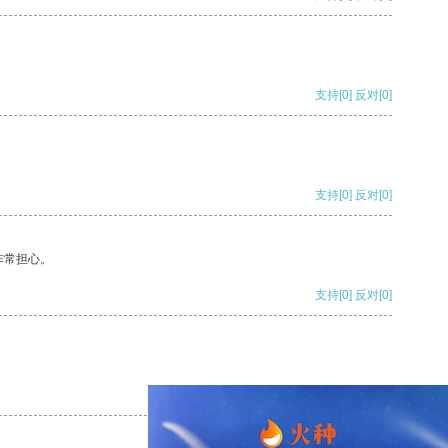
支持
[0]
反对
[0]
支持
[0]
反对
[0]
非常担心。
支持
[0]
反对
[0]
支持
[0]
反对
[0]