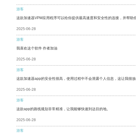
游客
这款加速器VPM应用程序可以给你提供最高速度和安全性的连接，并帮助
2025-06-28
游客
我喜欢这个软件 作者加油
2025-06-28
游客
这款加速器app的安全性很高，使用过程中不会泄露个人信息，这让我很
2025-06-28
游客
这款app的路线规划非常精准，让我能够快速到达目的地。
2025-06-28
游客