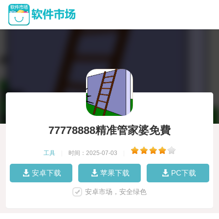
77778888精准管家婆免費
工具
|
时间：2025-07-03
|
安卓下载
苹果下载
PC下载
安卓市场，安全绿色