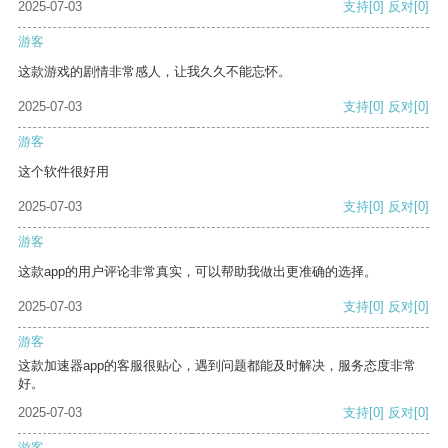
2025-07-03
支持
[0]
反对
[0]
游客
这款游戏的剧情非常感人，让我久久不能忘怀。
2025-07-03
支持
[0]
反对
[0]
游客
这个软件很好用
2025-07-03
支持
[0]
反对
[0]
游客
这款app的用户评论非常真实，可以帮助我做出更准确的选择。
2025-07-03
支持
[0]
反对
[0]
游客
这款加速器app的客服很贴心，遇到问题都能及时解决，服务态度非常
好。
2025-07-03
支持
[0]
反对
[0]
游客