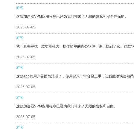
游客
这款加速器VPM应用程序已经为我们带来了无限的隐私和安全性保护。
2025-07-05
游客
我一直在寻找一款功能强大、操作简单的办公软件，终于找到了它。这款
2025-07-05
游客
这款app的用户界面简洁明了，使用起来非常容易上手，让我能够快速熟
2025-07-05
游客
这款加速器VPM应用程序已经为我们带来了无限的隐私和自由。
2025-07-05
游客