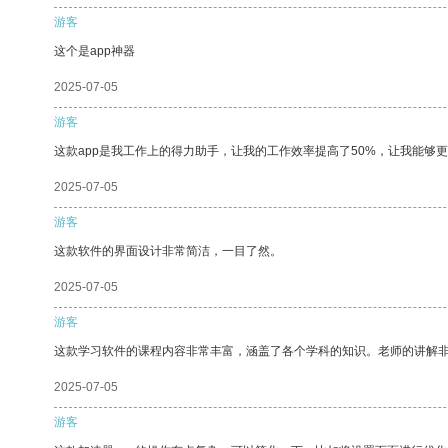
游客
这个是app神器
2025-07-05
游客
这款app是我工作上的得力助手，让我的工作效率提高了50%，让我能够
2025-07-05
游客
这款软件的界面设计非常简洁，一目了然。
2025-07-05
游客
这款学习软件的课程内容非常丰富，涵盖了各个学科的知识。老师的讲解
2025-07-05
游客