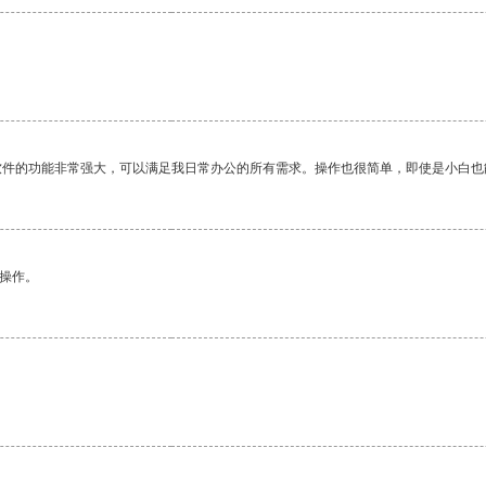
软件的功能非常强大，可以满足我日常办公的所有需求。操作也很简单，即使是小白也
悉操作。