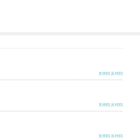
支持
[0]
反对
[0]
支持
[0]
反对
[0]
支持
[0]
反对
[0]