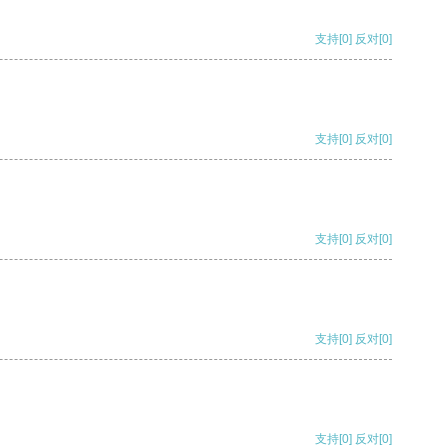
支持
[0]
反对
[0]
支持
[0]
反对
[0]
支持
[0]
反对
[0]
支持
[0]
反对
[0]
支持
[0]
反对
[0]