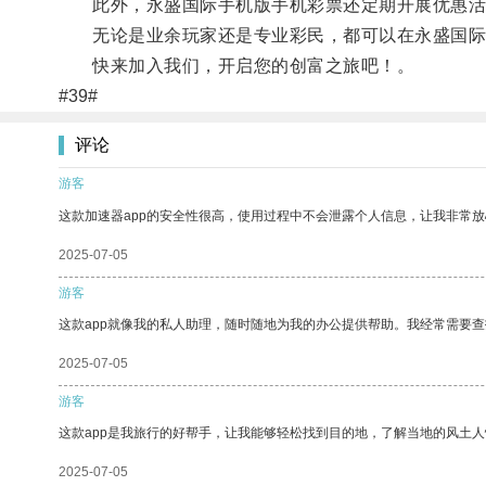
此外，永盛国际手机版手机彩票还定期开展优惠活
无论是业余玩家还是专业彩民，都可以在永盛国际
快来加入我们，开启您的创富之旅吧！。
#39#
评论
游客
这款加速器app的安全性很高，使用过程中不会泄露个人信息，让我非常放
2025-07-05
游客
这款app就像我的私人助理，随时随地为我的办公提供帮助。我经常需要查
2025-07-05
游客
这款app是我旅行的好帮手，让我能够轻松找到目的地，了解当地的风土人
2025-07-05