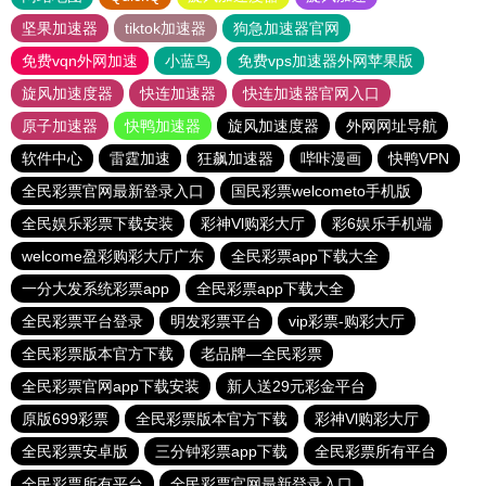
坚果加速器
tiktok加速器
狗急加速器官网
免费vqn外网加速
小蓝鸟
免费vps加速器外网苹果版
旋风加速度器
快连加速器
快连加速器官网入口
原子加速器
快鸭加速器
旋风加速度器
外网网址导航
软件中心
雷霆加速
狂飙加速器
哔咔漫画
快鸭VPN
全民彩票官网最新登录入口
国民彩票welcometo手机版
全民娱乐彩票下载安装
彩神Vl购彩大厅
彩6娱乐手机端
welcome盈彩购彩大厅广东
全民彩票app下载大全
一分大发系统彩票app
全民彩票app下载大全
全民彩票平台登录
明发彩票平台
vip彩票-购彩大厅
全民彩票版本官方下载
老品牌—全民彩票
全民彩票官网app下载安装
新人送29元彩金平台
原版699彩票
全民彩票版本官方下载
彩神Vl购彩大厅
全民彩票安卓版
三分钟彩票app下载
全民彩票所有平台
全民彩票所有平台
全民彩票官网最新登录入口