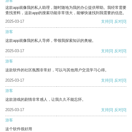
游客
这款app就像我的私人助理，随时随地为我的办公提供帮助。我经常需要
查找资料，这款app的搜索功能非常强大，能够快速找到我需要的信息。
2025-03-17
支持
[0]
反对
[0]
游客
这款app就像我的私人导师，带领我探索知识的奥秘。
2025-03-17
支持
[0]
反对
[0]
游客
这款软件的社区氛围非常好，可以与其他用户交流学习心得。
2025-03-17
支持
[0]
反对
[0]
游客
这款游戏的剧情非常感人，让我久久不能忘怀。
2025-03-17
支持
[0]
反对
[0]
游客
这个软件很好用