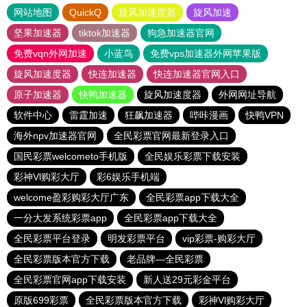
网站地图
QuickQ
旋风加速度器
旋风加速
坚果加速器
tiktok加速器
狗急加速器官网
免费vqn外网加速
小蓝鸟
免费vps加速器外网苹果版
旋风加速度器
快连加速器
快连加速器官网入口
原子加速器
快鸭加速器
旋风加速度器
外网网址导航
软件中心
雷霆加速
狂飙加速器
哔咔漫画
快鸭VPN
海外npv加速器官网
全民彩票官网最新登录入口
国民彩票welcometo手机版
全民娱乐彩票下载安装
彩神Vl购彩大厅
彩6娱乐手机端
welcome盈彩购彩大厅广东
全民彩票app下载大全
一分大发系统彩票app
全民彩票app下载大全
全民彩票平台登录
明发彩票平台
vip彩票-购彩大厅
全民彩票版本官方下载
老品牌—全民彩票
全民彩票官网app下载安装
新人送29元彩金平台
原版699彩票
全民彩票版本官方下载
彩神Vl购彩大厅