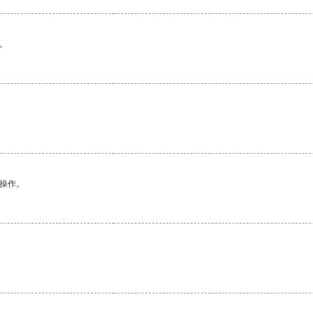
。
悉操作。