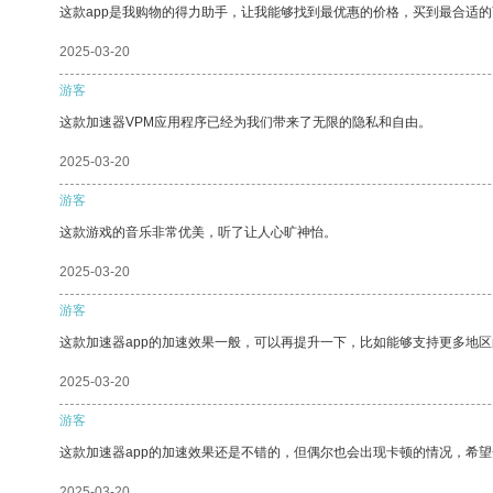
这款app是我购物的得力助手，让我能够找到最优惠的价格，买到最合适
2025-03-20
游客
这款加速器VPM应用程序已经为我们带来了无限的隐私和自由。
2025-03-20
游客
这款游戏的音乐非常优美，听了让人心旷神怡。
2025-03-20
游客
这款加速器app的加速效果一般，可以再提升一下，比如能够支持更多地
2025-03-20
游客
这款加速器app的加速效果还是不错的，但偶尔也会出现卡顿的情况，希
2025-03-20