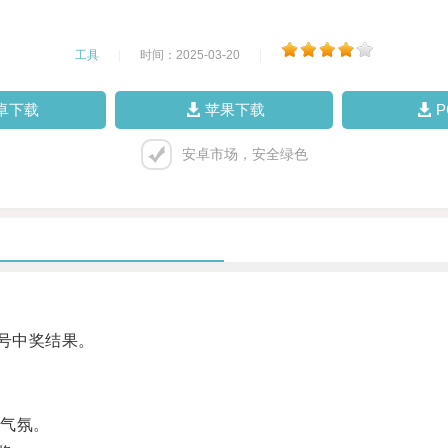
工具
|
时间：2025-03-20
|
卓下载
苹果下载
安卓市场，安全绿色
号中奖结果。
气氛。