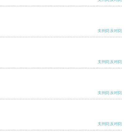
支持
[0]
反对
[0]
支持
[0]
反对
[0]
支持
[0]
反对
[0]
支持
[0]
反对
[0]