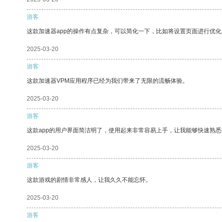
游客
这款加速器app的操作有点复杂，可以简化一下，比如将设置页面进行优化
2025-03-20
游客
这款加速器VPM应用程序已经为我们带来了无限的流畅体验。
2025-03-20
游客
这款app的用户界面简洁明了，使用起来非常容易上手，让我能够快速熟
2025-03-20
游客
这款游戏的剧情非常感人，让我久久不能忘怀。
2025-03-20
游客