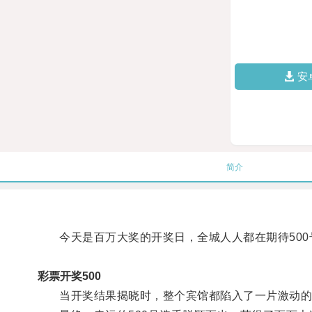
安
简介
今天是百万大奖的开奖日，全城人人都在期待500
彩票开奖500
当开奖结果揭晓时，整个宾馆都陷入了一片激动的