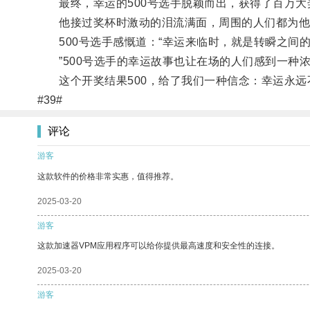
最终，幸运的500号选手脱颖而出，获得了百万大
他接过奖杯时激动的泪流满面，周围的人们都为他
500号选手感慨道：“幸运来临时，就是转瞬之间
”500号选手的幸运故事也让在场的人们感到一种
这个开奖结果500，给了我们一种信念：幸运永远
#39#
评论
游客
这款软件的价格非常实惠，值得推荐。
2025-03-20
游客
这款加速器VPM应用程序可以给你提供最高速度和安全性的连接。
2025-03-20
游客