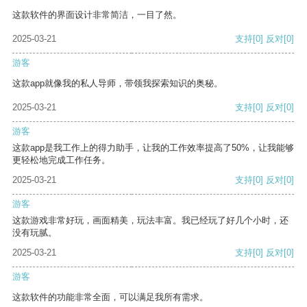
这款软件的界面设计非常简洁，一目了然。
2025-03-21
支持
[0]
反对
[0]
游客
这款app就像我的私人导师，带领我探索知识的奥秘。
2025-03-21
支持
[0]
反对
[0]
游客
这款app是我工作上的得力助手，让我的工作效率提高了50%，让我能够
更轻松地完成工作任务。
2025-03-21
支持
[0]
反对
[0]
游客
这款游戏非常好玩，画面精美，玩法丰富。我已经玩了好几个小时，还
没有玩腻。
2025-03-21
支持
[0]
反对
[0]
游客
这款软件的功能非常全面，可以满足我所有需求。