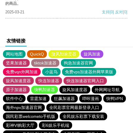
的商品。
2025-03-21
支持
[0]
反对
[0]
友情链接
网站地图
QuickQ
旋风加速度器
旋风加速
坚果加速器
tiktok加速器
狗急加速器官网
免费vqn外网加速
小蓝鸟
免费vps加速器外网苹果版
旋风加速度器
快连加速器
快连加速器官网入口
原子加速器
快鸭加速器
旋风加速度器
外网网址导航
软件中心
雷霆加速
狂飙加速器
哔咔漫画
快鸭VPN
海外npv加速器官网
全民彩票官网最新登录入口
国民彩票welcometo手机版
全民娱乐彩票下载安装
彩神Vl购彩大厅
彩6娱乐手机端