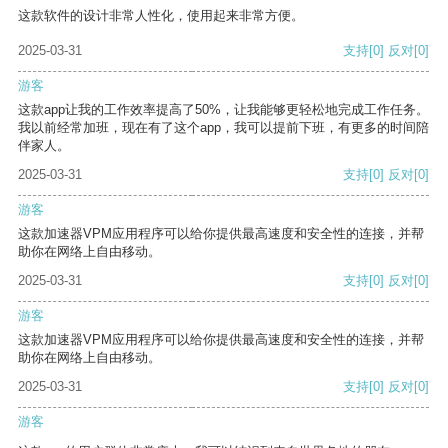
这款软件的设计非常人性化，使用起来非常方便。
2025-03-31
支持
[0]
反对
[0]
游客
这款app让我的工作效率提高了50%，让我能够更轻松地完成工作任务。
我以前经常加班，现在有了这个app，我可以提前下班，有更多的时间陪
伴家人。
2025-03-31
支持
[0]
反对
[0]
游客
这款加速器VPM应用程序可以给你提供最高速度和安全性的连接，并帮
助你在网络上自由移动。
2025-03-31
支持
[0]
反对
[0]
游客
这款加速器VPM应用程序可以给你提供最高速度和安全性的连接，并帮
助你在网络上自由移动。
2025-03-31
支持
[0]
反对
[0]
游客