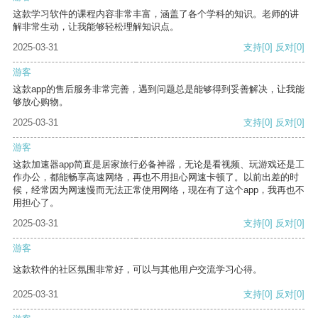
这款学习软件的课程内容非常丰富，涵盖了各个学科的知识。老师的讲
解非常生动，让我能够轻松理解知识点。
2025-03-31
支持
[0]
反对
[0]
游客
这款app的售后服务非常完善，遇到问题总是能够得到妥善解决，让我能
够放心购物。
2025-03-31
支持
[0]
反对
[0]
游客
这款加速器app简直是居家旅行必备神器，无论是看视频、玩游戏还是工
作办公，都能畅享高速网络，再也不用担心网速卡顿了。以前出差的时
候，经常因为网速慢而无法正常使用网络，现在有了这个app，我再也不
用担心了。
2025-03-31
支持
[0]
反对
[0]
游客
这款软件的社区氛围非常好，可以与其他用户交流学习心得。
2025-03-31
支持
[0]
反对
[0]