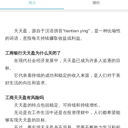
简介
排行
天天盈，源自于汉语拼音“tiantian ying”，是一种比喻性
的词语，意指每天持续赚取收益或利益。
工商银行天天盈为什么关闭了
在现代社会经济发展中，天天盈已成为许多人追逐的目
标。
它代表着持续的成功和稳定的收入来源，是人们对于美
好生活的向往和追求。
工商天天盈有风险吗
天天盈的特点包括稳定、可持续和持续增长。
无论是在工作生活中还是在投资理财中，人们都希望能
够实现天天盈的目标。
不过，要实现天天盈并不容易，需要不断努力学习和积