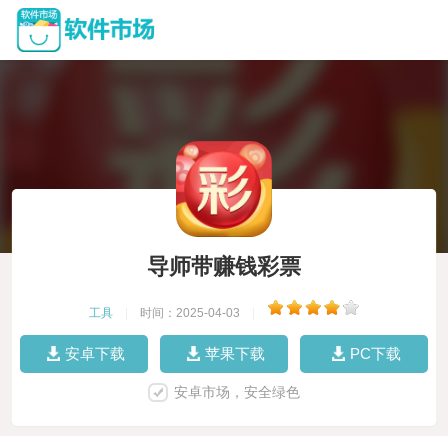
导师带赚钱彩票
工具
|
时间：2025-04-03
|
安卓下载
苹果下载
PC下载
安卓市场，安全绿色