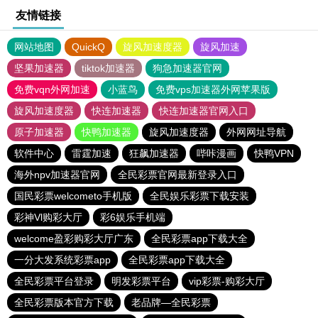
友情链接
网站地图
QuickQ
旋风加速度器
旋风加速
坚果加速器
tiktok加速器
狗急加速器官网
免费vqn外网加速
小蓝鸟
免费vps加速器外网苹果版
旋风加速度器
快连加速器
快连加速器官网入口
原子加速器
快鸭加速器
旋风加速度器
外网网址导航
软件中心
雷霆加速
狂飙加速器
哔咔漫画
快鸭VPN
海外npv加速器官网
全民彩票官网最新登录入口
国民彩票welcometo手机版
全民娱乐彩票下载安装
彩神Vl购彩大厅
彩6娱乐手机端
welcome盈彩购彩大厅广东
全民彩票app下载大全
一分大发系统彩票app
全民彩票app下载大全
全民彩票平台登录
明发彩票平台
vip彩票-购彩大厅
全民彩票版本官方下载
老品牌—全民彩票