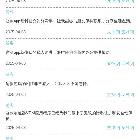
2025-04-03
支持
[0]
反对
[0]
游客
这款app是我社交的好帮手，让我能够与朋友保持联系，分享生活点滴。
2025-04-03
支持
[0]
反对
[0]
游客
这款app就像我的私人助理，随时随地为我的办公提供帮助。
2025-04-03
支持
[0]
反对
[0]
游客
这款游戏的剧情非常感人，让我久久不能忘怀。
2025-04-03
支持
[0]
反对
[0]
游客
这款加速器VPM应用程序已经为我们带来了无限的隐私保护和安全性保
护。
2025-04-03
支持
[0]
反对
[0]
游客