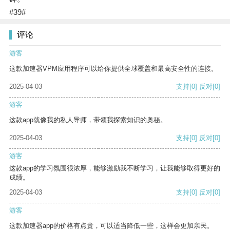
#39#
评论
游客
这款加速器VPM应用程序可以给你提供全球覆盖和最高安全性的连接。
2025-04-03
支持
[0]
反对
[0]
游客
这款app就像我的私人导师，带领我探索知识的奥秘。
2025-04-03
支持
[0]
反对
[0]
游客
这款app的学习氛围很浓厚，能够激励我不断学习，让我能够取得更好的
成绩。
2025-04-03
支持
[0]
反对
[0]
游客
这款加速器app的价格有点贵，可以适当降低一些，这样会更加亲民。