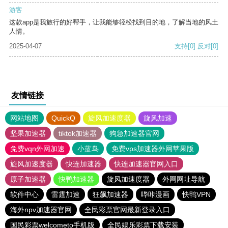
游客
这款app是我旅行的好帮手，让我能够轻松找到目的地，了解当地的风土
人情。
2025-04-07
支持
[0]
反对
[0]
友情链接
网站地图
QuickQ
旋风加速度器
旋风加速
坚果加速器
tiktok加速器
狗急加速器官网
免费vqn外网加速
小蓝鸟
免费vps加速器外网苹果版
旋风加速度器
快连加速器
快连加速器官网入口
原子加速器
快鸭加速器
旋风加速度器
外网网址导航
软件中心
雷霆加速
狂飙加速器
哔咔漫画
快鸭VPN
海外npv加速器官网
全民彩票官网最新登录入口
国民彩票welcometo手机版
全民娱乐彩票下载安装