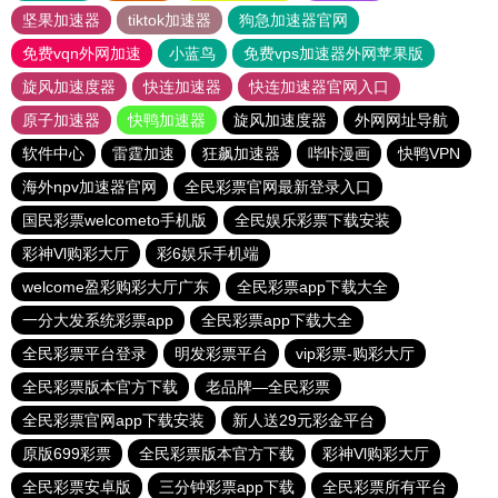
坚果加速器
tiktok加速器
狗急加速器官网
免费vqn外网加速
小蓝鸟
免费vps加速器外网苹果版
旋风加速度器
快连加速器
快连加速器官网入口
原子加速器
快鸭加速器
旋风加速度器
外网网址导航
软件中心
雷霆加速
狂飙加速器
哔咔漫画
快鸭VPN
海外npv加速器官网
全民彩票官网最新登录入口
国民彩票welcometo手机版
全民娱乐彩票下载安装
彩神Vl购彩大厅
彩6娱乐手机端
welcome盈彩购彩大厅广东
全民彩票app下载大全
一分大发系统彩票app
全民彩票app下载大全
全民彩票平台登录
明发彩票平台
vip彩票-购彩大厅
全民彩票版本官方下载
老品牌—全民彩票
全民彩票官网app下载安装
新人送29元彩金平台
原版699彩票
全民彩票版本官方下载
彩神Vl购彩大厅
全民彩票安卓版
三分钟彩票app下载
全民彩票所有平台