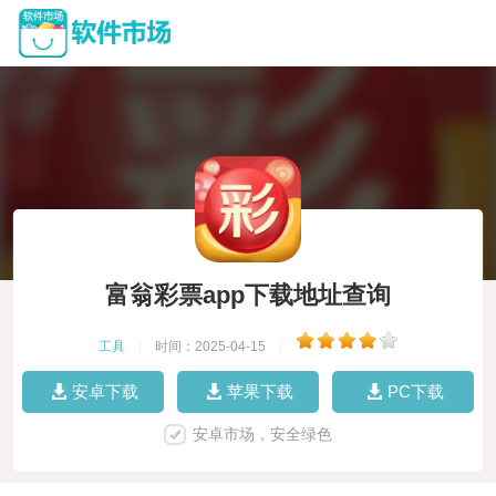
富翁彩票app下载地址查询
工具
|
时间：2025-04-15
|
安卓下载
苹果下载
PC下载
安卓市场，安全绿色