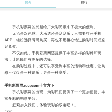
简介
排行
手机彩票网的兴起给广大彩民带来了极大的便利。
无论是双色球、大乐透还是刮刮乐，只需要打开手机
APP，轻松选择号码购买，再也不用担心错过购彩时间或忘
记兑奖。
不仅如此，手机彩票网还提供了丰富多样的彩种和玩
法，让彩民们有更多的选择。
在购彩过程中，还可以享受到丰富的活动和优惠，让购
彩不仅仅是一种娱乐，更是一种享受。
手机彩票网zucpcom十官方下
手机彩票网的出现，为彩民们提供了一个更加便捷、丰
富多彩的购彩平台。
赶紧加入我们，体验玩彩的乐趣吧！。
#39#