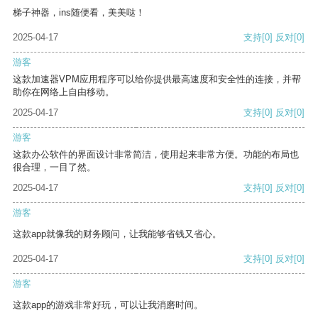
梯子神器，ins随便看，美美哒！
2025-04-17
支持
[0]
反对
[0]
游客
这款加速器VPM应用程序可以给你提供最高速度和安全性的连接，并帮
助你在网络上自由移动。
2025-04-17
支持
[0]
反对
[0]
游客
这款办公软件的界面设计非常简洁，使用起来非常方便。功能的布局也
很合理，一目了然。
2025-04-17
支持
[0]
反对
[0]
游客
这款app就像我的财务顾问，让我能够省钱又省心。
2025-04-17
支持
[0]
反对
[0]
游客
这款app的游戏非常好玩，可以让我消磨时间。