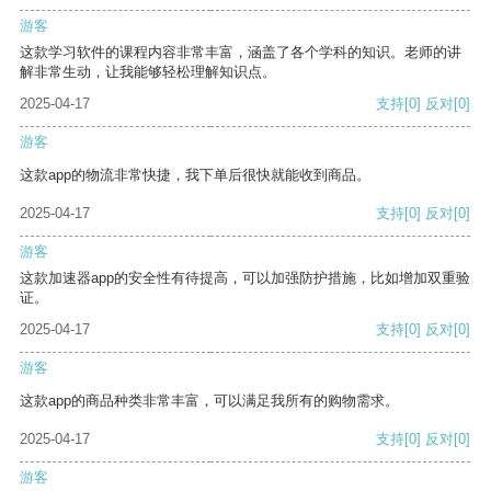
游客
这款学习软件的课程内容非常丰富，涵盖了各个学科的知识。老师的讲
解非常生动，让我能够轻松理解知识点。
2025-04-17
支持
[0]
反对
[0]
游客
这款app的物流非常快捷，我下单后很快就能收到商品。
2025-04-17
支持
[0]
反对
[0]
游客
这款加速器app的安全性有待提高，可以加强防护措施，比如增加双重验
证。
2025-04-17
支持
[0]
反对
[0]
游客
这款app的商品种类非常丰富，可以满足我所有的购物需求。
2025-04-17
支持
[0]
反对
[0]
游客