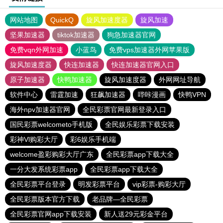
网站地图
QuickQ
旋风加速度器
旋风加速
坚果加速器
tiktok加速器
狗急加速器官网
免费vqn外网加速
小蓝鸟
免费vps加速器外网苹果版
旋风加速度器
快连加速器
快连加速器官网入口
原子加速器
快鸭加速器
旋风加速度器
外网网址导航
软件中心
雷霆加速
狂飙加速器
哔咔漫画
快鸭VPN
海外npv加速器官网
全民彩票官网最新登录入口
国民彩票welcometo手机版
全民娱乐彩票下载安装
彩神Vl购彩大厅
彩6娱乐手机端
welcome盈彩购彩大厅广东
全民彩票app下载大全
一分大发系统彩票app
全民彩票app下载大全
全民彩票平台登录
明发彩票平台
vip彩票-购彩大厅
全民彩票版本官方下载
老品牌—全民彩票
全民彩票官网app下载安装
新人送29元彩金平台