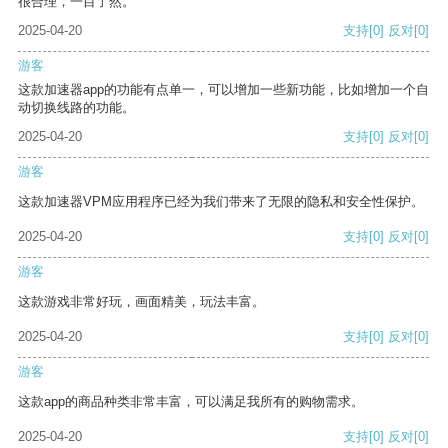
很合理，一目了然。
2025-04-20
支持
[0]
反对
[0]
游客
这款加速器app的功能有点单一，可以增加一些新功能，比如增加一个自
动切换线路的功能。
2025-04-20
支持
[0]
反对
[0]
游客
这款加速器VPM应用程序已经为我们带来了无限的隐私和安全性保护。
2025-04-20
支持
[0]
反对
[0]
游客
这款游戏非常好玩，画面精美，玩法丰富。
2025-04-20
支持
[0]
反对
[0]
游客
这款app的商品种类非常丰富，可以满足我所有的购物需求。
2025-04-20
支持
[0]
反对
[0]