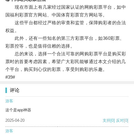
现在市面上有几家经过国家认证的网购彩票平台，如中
国福利彩票官方网站、中国体育彩票官方网站等。
这些平台都经过严格的审查和监管，保障购彩者的合法
权益。
此外，还有一些知名的第三方彩票平台，如360彩票、
彩票控等，也是值得信赖的选择。
总的来说，选择一个合法可靠的网购彩票平台是购买彩
票时的首要考虑因素，希望广大彩民能够通过本文介绍的几
个平台，购买到心仪的彩票，享受到购彩的乐趣。
#39#
评论
游客
这个是app神器
2025-04-20
支持
[0]
反对
[0]
游客