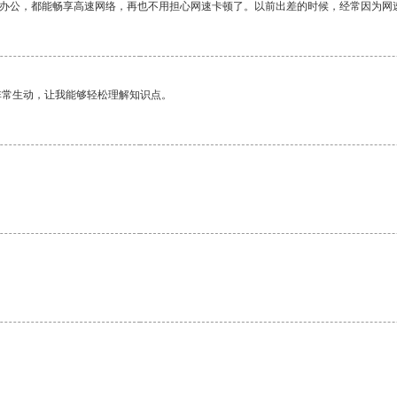
作办公，都能畅享高速网络，再也不用担心网速卡顿了。以前出差的时候，经常因为网
非常生动，让我能够轻松理解知识点。