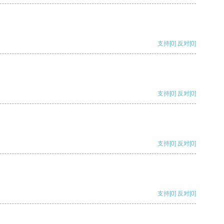
支持
[0]
反对
[0]
支持
[0]
反对
[0]
支持
[0]
反对
[0]
支持
[0]
反对
[0]