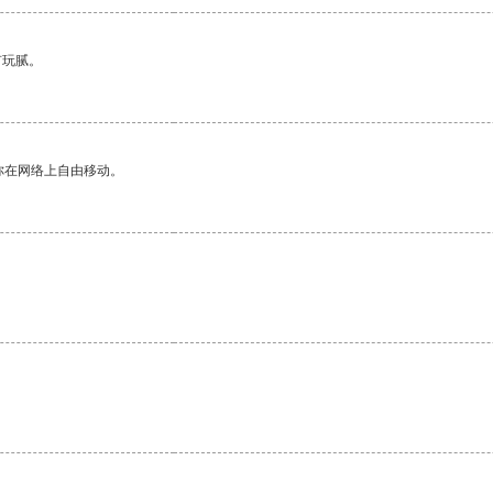
有玩腻。
你在网络上自由移动。
。