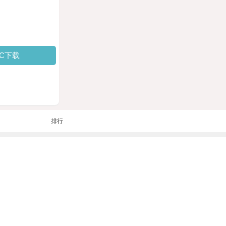
PC下载
排行