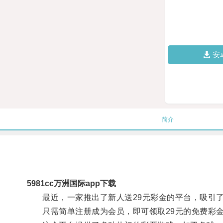
安
简介
5981cc万洲国际app下载
最近，一家推出了新人送29元彩金的平台，吸引了
只需简单注册成为会员，即可领取29元的免费彩金