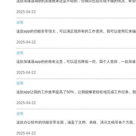
这款加速器app的加速效果还是不错的，但偶尔也会出现卡顿的情况，希
2025-04-22
游客
这款app的功能非常强大，可以满足我所有的工作需求。我可以使用它来
2025-04-22
游客
这款加速器app的价格有点贵，可以适当降低一些。我个人觉得，一款加速
2025-04-22
游客
这款app让我的工作效率提高了50%，让我能够更轻松地完成工作任务。
2025-04-22
游客
这款办公软件的功能非常全面，涵盖了文档、表格、演示文稿等各个方面
2025-04-22