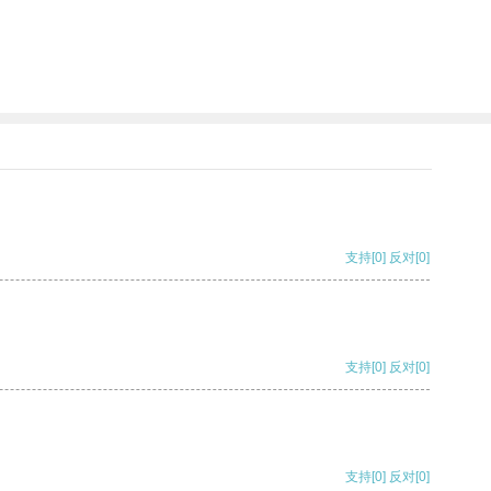
支持
[0]
反对
[0]
支持
[0]
反对
[0]
支持
[0]
反对
[0]