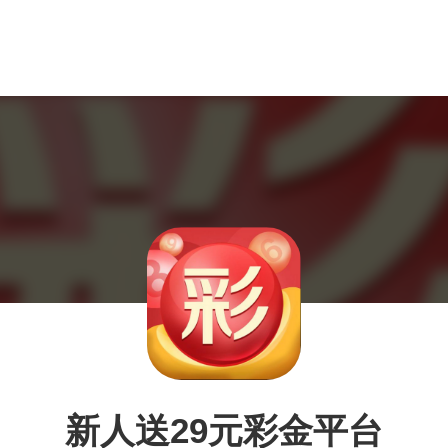
新人送29元彩金平台