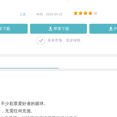
工具
|
时间：2025-04-22
|
卓下载
苹果下载
安卓市场，安全绿色
不少彩票爱好者的眼球。
，无需任何充值。