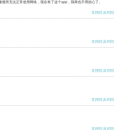
速慢而无法正常使用网络，现在有了这个app，我再也不用担心了。
支持
[0]
反对
[0]
支持
[0]
反对
[0]
支持
[0]
反对
[0]
支持
[0]
反对
[0]
支持
[0]
反对
[0]