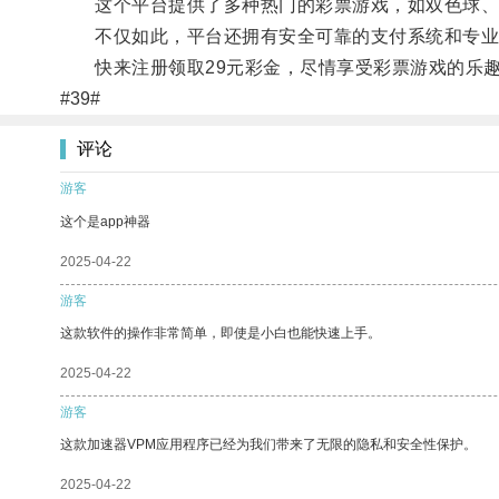
这个平台提供了多种热门的彩票游戏，如双色球、
不仅如此，平台还拥有安全可靠的支付系统和专业
快来注册领取29元彩金，尽情享受彩票游戏的乐
#39#
评论
游客
这个是app神器
2025-04-22
游客
这款软件的操作非常简单，即使是小白也能快速上手。
2025-04-22
游客
这款加速器VPM应用程序已经为我们带来了无限的隐私和安全性保护。
2025-04-22