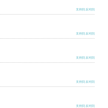
支持
[0]
反对
[0]
支持
[0]
反对
[0]
支持
[0]
反对
[0]
支持
[0]
反对
[0]
支持
[0]
反对
[0]