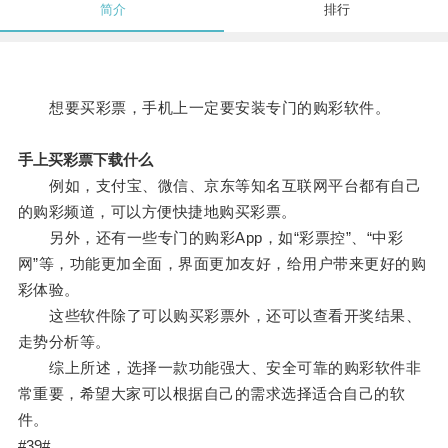
简介
排行
想要买彩票，手机上一定要安装专门的购彩软件。
手上买彩票下载什么
例如，支付宝、微信、京东等知名互联网平台都有自己
的购彩频道，可以方便快捷地购买彩票。
另外，还有一些专门的购彩App，如“彩票控”、“中彩
网”等，功能更加全面，界面更加友好，给用户带来更好的购
彩体验。
这些软件除了可以购买彩票外，还可以查看开奖结果、
走势分析等。
综上所述，选择一款功能强大、安全可靠的购彩软件非
常重要，希望大家可以根据自己的需求选择适合自己的软
件。
#39#