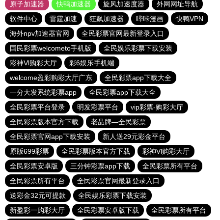
原子加速器
快鸭加速器
旋风加速度器
外网网址导航
软件中心
雷霆加速
狂飙加速器
哔咔漫画
快鸭VPN
海外npv加速器官网
全民彩票官网最新登录入口
国民彩票welcometo手机版
全民娱乐彩票下载安装
彩神Vl购彩大厅
彩6娱乐手机端
welcome盈彩购彩大厅广东
全民彩票app下载大全
一分大发系统彩票app
全民彩票app下载大全
全民彩票平台登录
明发彩票平台
vip彩票-购彩大厅
全民彩票版本官方下载
老品牌—全民彩票
全民彩票官网app下载安装
新人送29元彩金平台
原版699彩票
全民彩票版本官方下载
彩神Vl购彩大厅
全民彩票安卓版
三分钟彩票app下载
全民彩票所有平台
全民彩票所有平台
全民彩票官网最新登录入口
送彩金32元可提款
全民娱乐彩票下载安装
新盈彩一购彩大厅
全民彩票安卓版下载
全民彩票所有平台