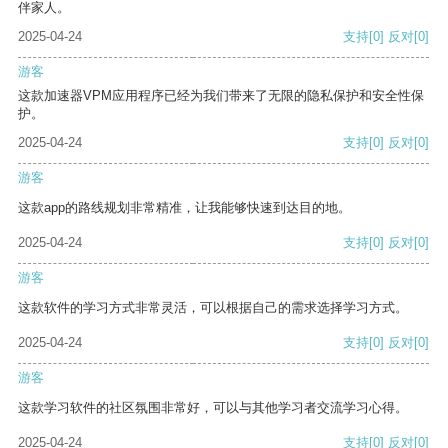
伴家人。
2025-04-24
支持
[0]
反对
[0]
游客
这款加速器VPM应用程序已经为我们带来了无限的隐私保护和安全性保
护。
2025-04-24
支持
[0]
反对
[0]
游客
这款app的路线规划非常精准，让我能够快速到达目的地。
2025-04-24
支持
[0]
反对
[0]
游客
这款软件的学习方式非常灵活，可以根据自己的需求选择学习方式。
2025-04-24
支持
[0]
反对
[0]
游客
这款学习软件的社区氛围非常好，可以与其他学习者交流学习心得。
2025-04-24
支持
[0]
反对
[0]