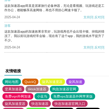
这款加速器app简直是居家旅行必备神器，无论是看视频、玩游戏还是工
作办公，都能畅享高速网络，再也不用担心网速卡顿了。
2025-04-24
支持
[0]
反对
[0]
游客
这款加速器app的加速效果非常好，玩游戏再也不会出现卡顿、掉线的情
况了。我以前玩游戏经常会输，现在有了这个app，我的游戏水平提升了
不少。
2025-04-24
支持
[0]
反对
[0]
友情链接
网站地图
QuickQ
旋风加速度器
旋风加速
坚果加速器
tiktok加速器
狗急加速器官网
免费vqn外网加速
小蓝鸟
免费vps加速器外网苹果版
旋风加速度器
快连加速器
快连加速器官网入口