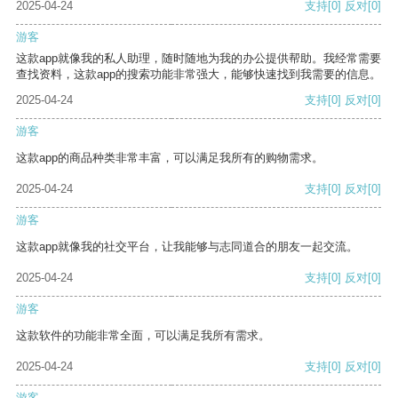
2025-04-24
支持
[0]
反对
[0]
游客
这款app就像我的私人助理，随时随地为我的办公提供帮助。我经常需要
查找资料，这款app的搜索功能非常强大，能够快速找到我需要的信息。
2025-04-24
支持
[0]
反对
[0]
游客
这款app的商品种类非常丰富，可以满足我所有的购物需求。
2025-04-24
支持
[0]
反对
[0]
游客
这款app就像我的社交平台，让我能够与志同道合的朋友一起交流。
2025-04-24
支持
[0]
反对
[0]
游客
这款软件的功能非常全面，可以满足我所有需求。
2025-04-24
支持
[0]
反对
[0]
游客