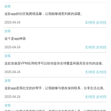
游客
这款app的社区氛围很温馨，让我能够感受到家的温暖。
2025-04-24
支持
[0]
反对
[0]
游客
这个是app神器
2025-04-24
支持
[0]
反对
[0]
游客
这款加速器VPM应用程序可以给你提供全球覆盖和最高安全性的连接。
2025-04-24
支持
[0]
反对
[0]
游客
这款app是我社交的好帮手，让我能够与朋友保持联系，分享生活点滴。
2025-04-24
支持
[0]
反对
[0]
游客