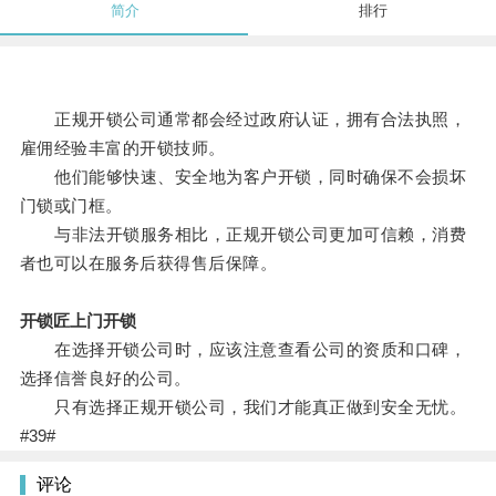
简介
排行
正规开锁公司通常都会经过政府认证，拥有合法执照，
雇佣经验丰富的开锁技师。
他们能够快速、安全地为客户开锁，同时确保不会损坏
门锁或门框。
与非法开锁服务相比，正规开锁公司更加可信赖，消费
者也可以在服务后获得售后保障。
开锁匠上门开锁
在选择开锁公司时，应该注意查看公司的资质和口碑，
选择信誉良好的公司。
只有选择正规开锁公司，我们才能真正做到安全无忧。
#39#
评论