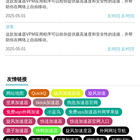
这款加速器VPM应用程序可以给你提供最高速度和安全性的连接，并帮
助你在网络上自由移动。
2025-05-01
支持
[0]
反对
[0]
游客
这款加速器VPM应用程序可以给你提供最高速度和安全性的连接，并帮
助你在网络上自由移动。
2025-05-01
支持
[0]
反对
[0]
友情链接
网站地图
QuickQ
旋风加速度器
旋风加速
坚果加速器
tiktok加速器
狗急加速器官网
免费vqn外网加速
小蓝鸟
免费vps加速器外网苹果版
旋风加速度器
快连加速器
快连加速器官网入口
原子加速器
快鸭加速器
旋风加速度器
外网网址导航