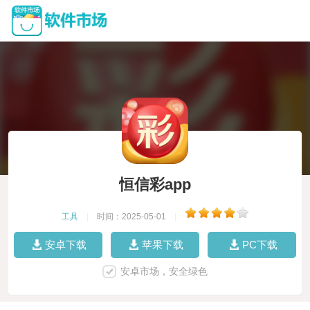
恒信彩app
工具
|
时间：2025-05-01
|
安卓下载
苹果下载
PC下载
安卓市场，安全绿色