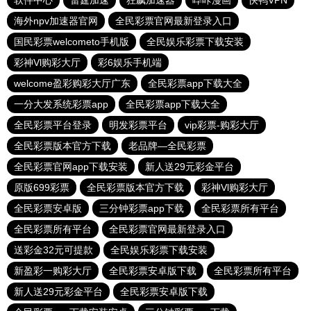
软件中心
雷霆加速
狂飙加速器
哔咔漫画
快鸭VPN
海外npv加速器官网
全民彩票官网最新登录入口
国民彩票welcometo手机版
全民娱乐彩票下载安装
彩神Vl购彩大厅
彩6娱乐手机端
welcome盈彩购彩大厅广东
全民彩票app下载大全
一分大发系统彩票app
全民彩票app下载大全
全民彩票平台登录
明发彩票平台
vip彩票-购彩大厅
全民彩票版本官方下载
老品牌—全民彩票
全民彩票官网app下载安装
新人送29元彩金平台
原版699彩票
全民彩票版本官方下载
彩神Vl购彩大厅
全民彩票安卓版
三分钟彩票app下载
全民彩票所有平台
全民彩票所有平台
全民彩票官网最新登录入口
送彩金32元可提款
全民娱乐彩票下载安装
新盈彩一购彩大厅
全民彩票安卓版下载
全民彩票所有平台
新人送29元彩金平台
全民彩票安卓版下载