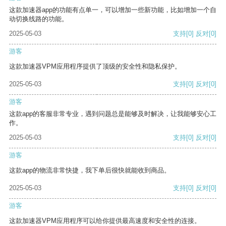
这款加速器app的功能有点单一，可以增加一些新功能，比如增加一个自
动切换线路的功能。
2025-05-03
支持
[0]
反对
[0]
游客
这款加速器VPM应用程序提供了顶级的安全性和隐私保护。
2025-05-03
支持
[0]
反对
[0]
游客
这款app的客服非常专业，遇到问题总是能够及时解决，让我能够安心工
作。
2025-05-03
支持
[0]
反对
[0]
游客
这款app的物流非常快捷，我下单后很快就能收到商品。
2025-05-03
支持
[0]
反对
[0]
游客
这款加速器VPM应用程序可以给你提供最高速度和安全性的连接。