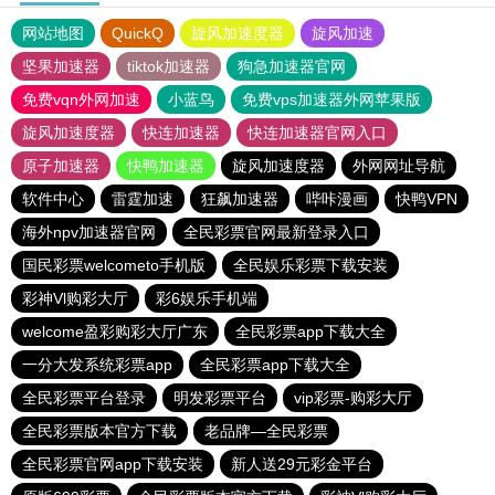
网站地图
QuickQ
旋风加速度器
旋风加速
坚果加速器
tiktok加速器
狗急加速器官网
免费vqn外网加速
小蓝鸟
免费vps加速器外网苹果版
旋风加速度器
快连加速器
快连加速器官网入口
原子加速器
快鸭加速器
旋风加速度器
外网网址导航
软件中心
雷霆加速
狂飙加速器
哔咔漫画
快鸭VPN
海外npv加速器官网
全民彩票官网最新登录入口
国民彩票welcometo手机版
全民娱乐彩票下载安装
彩神Vl购彩大厅
彩6娱乐手机端
welcome盈彩购彩大厅广东
全民彩票app下载大全
一分大发系统彩票app
全民彩票app下载大全
全民彩票平台登录
明发彩票平台
vip彩票-购彩大厅
全民彩票版本官方下载
老品牌—全民彩票
全民彩票官网app下载安装
新人送29元彩金平台