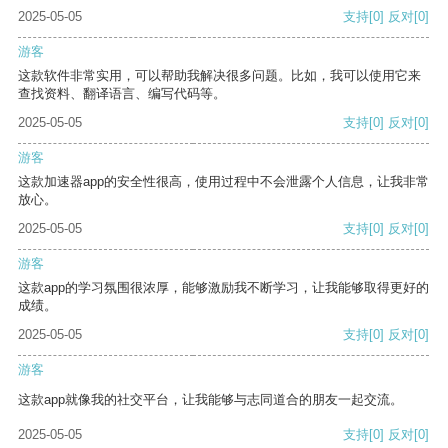
2025-05-05
支持
[0]
反对
[0]
游客
这款软件非常实用，可以帮助我解决很多问题。比如，我可以使用它来
查找资料、翻译语言、编写代码等。
2025-05-05
支持
[0]
反对
[0]
游客
这款加速器app的安全性很高，使用过程中不会泄露个人信息，让我非常
放心。
2025-05-05
支持
[0]
反对
[0]
游客
这款app的学习氛围很浓厚，能够激励我不断学习，让我能够取得更好的
成绩。
2025-05-05
支持
[0]
反对
[0]
游客
这款app就像我的社交平台，让我能够与志同道合的朋友一起交流。
2025-05-05
支持
[0]
反对
[0]