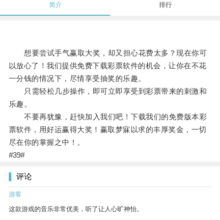
简介
排行
想要尝试手气赢取大奖，却又担心花费太多？现在你可
以放心了！我们提供免费下载彩票软件的机会，让你在不花
一分钱的情况下，尽情享受抽奖的乐趣。
只需轻松几步操作，即可立即享受到彩票带来的刺激和
乐趣。
不要再犹豫，赶快加入我们吧！下载我们的免费版本彩
票软件，用好运赢得大奖！赢取梦寐以求的丰厚奖金，一切
尽在你的掌握之中！。
#39#
评论
游客
这款游戏的音乐非常优美，听了让人心旷神怡。