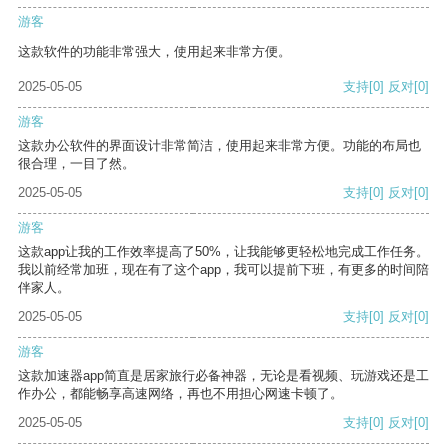
游客
这款软件的功能非常强大，使用起来非常方便。
2025-05-05
支持
[0]
反对
[0]
游客
这款办公软件的界面设计非常简洁，使用起来非常方便。功能的布局也
很合理，一目了然。
2025-05-05
支持
[0]
反对
[0]
游客
这款app让我的工作效率提高了50%，让我能够更轻松地完成工作任务。
我以前经常加班，现在有了这个app，我可以提前下班，有更多的时间陪
伴家人。
2025-05-05
支持
[0]
反对
[0]
游客
这款加速器app简直是居家旅行必备神器，无论是看视频、玩游戏还是工
作办公，都能畅享高速网络，再也不用担心网速卡顿了。
2025-05-05
支持
[0]
反对
[0]