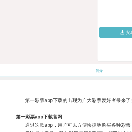
安
简介
第一彩票app下载的出现为广大彩票爱好者带来了
第一彩票app下载官网
通过这款app，用户可以方便快捷地购买各种彩票