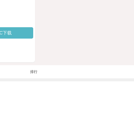
PC下载
排行