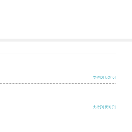
支持
[0]
反对
[0]
支持
[0]
反对
[0]