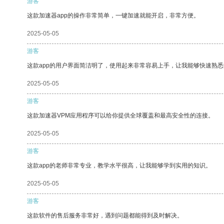
游客
这款加速器app的操作非常简单，一键加速就能开启，非常方便。
2025-05-05
游客
这款app的用户界面简洁明了，使用起来非常容易上手，让我能够快速熟
2025-05-05
游客
这款加速器VPM应用程序可以给你提供全球覆盖和最高安全性的连接。
2025-05-05
游客
这款app的老师非常专业，教学水平很高，让我能够学到实用的知识。
2025-05-05
游客
这款软件的售后服务非常好，遇到问题都能得到及时解决。