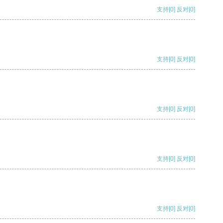
支持
[0]
反对
[0]
支持
[0]
反对
[0]
支持
[0]
反对
[0]
支持
[0]
反对
[0]
支持
[0]
反对
[0]