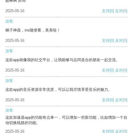
超棒啊 好用
2025-05-16
支持
[0]
反对
[0]
游客
梯子神器，ins随便看，美美哒！
2025-05-16
支持
[0]
反对
[0]
游客
这款app就像我的社交平台，让我能够与志同道合的朋友一起交流。
2025-05-16
支持
[0]
反对
[0]
游客
这款app的音乐资源非常优质，可以让我尽情享受音乐的魅力。
2025-05-16
支持
[0]
反对
[0]
游客
这款加速器app的功能有点单一，可以增加一些新功能，比如增加一个自
动切换线路的功能。
2025-05-16
支持
[0]
反对
[0]