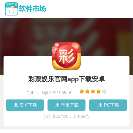
彩票娱乐官网app下载安卓
工具
|
时间：2025-05-16
|
安卓下载
苹果下载
PC下载
安卓市场，安全绿色