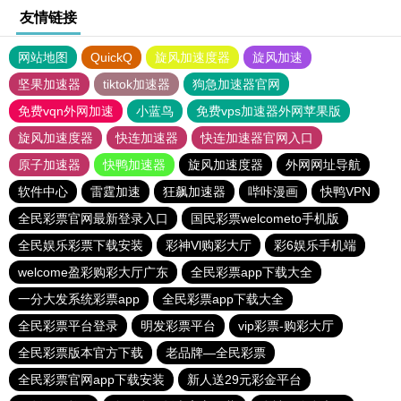
友情链接
网站地图
QuickQ
旋风加速度器
旋风加速
坚果加速器
tiktok加速器
狗急加速器官网
免费vqn外网加速
小蓝鸟
免费vps加速器外网苹果版
旋风加速度器
快连加速器
快连加速器官网入口
原子加速器
快鸭加速器
旋风加速度器
外网网址导航
软件中心
雷霆加速
狂飙加速器
哔咔漫画
快鸭VPN
全民彩票官网最新登录入口
国民彩票welcometo手机版
全民娱乐彩票下载安装
彩神Vl购彩大厅
彩6娱乐手机端
welcome盈彩购彩大厅广东
全民彩票app下载大全
一分大发系统彩票app
全民彩票app下载大全
全民彩票平台登录
明发彩票平台
vip彩票-购彩大厅
全民彩票版本官方下载
老品牌—全民彩票
全民彩票官网app下载安装
新人送29元彩金平台