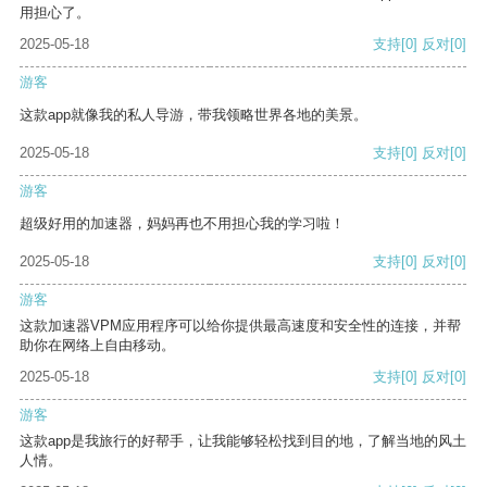
用担心了。
2025-05-18
支持
[0]
反对
[0]
游客
这款app就像我的私人导游，带我领略世界各地的美景。
2025-05-18
支持
[0]
反对
[0]
游客
超级好用的加速器，妈妈再也不用担心我的学习啦！
2025-05-18
支持
[0]
反对
[0]
游客
这款加速器VPM应用程序可以给你提供最高速度和安全性的连接，并帮
助你在网络上自由移动。
2025-05-18
支持
[0]
反对
[0]
游客
这款app是我旅行的好帮手，让我能够轻松找到目的地，了解当地的风土
人情。