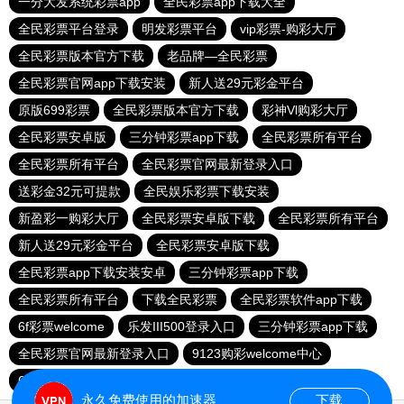
一分大发系统彩票app
全民彩票app下载大全
全民彩票平台登录
明发彩票平台
vip彩票-购彩大厅
全民彩票版本官方下载
老品牌—全民彩票
全民彩票官网app下载安装
新人送29元彩金平台
原版699彩票
全民彩票版本官方下载
彩神Vl购彩大厅
全民彩票安卓版
三分钟彩票app下载
全民彩票所有平台
全民彩票所有平台
全民彩票官网最新登录入口
送彩金32元可提款
全民娱乐彩票下载安装
新盈彩一购彩大厅
全民彩票安卓版下载
全民彩票所有平台
新人送29元彩金平台
全民彩票安卓版下载
全民彩票app下载安装安卓
三分钟彩票app下载
全民彩票所有平台
下载全民彩票
全民彩票软件app下载
6f彩票welcome
乐发III500登录入口
三分钟彩票app下载
全民彩票官网最新登录入口
9123购彩welcome中心
6f彩票welcome
永久免费使用的加速器
下载