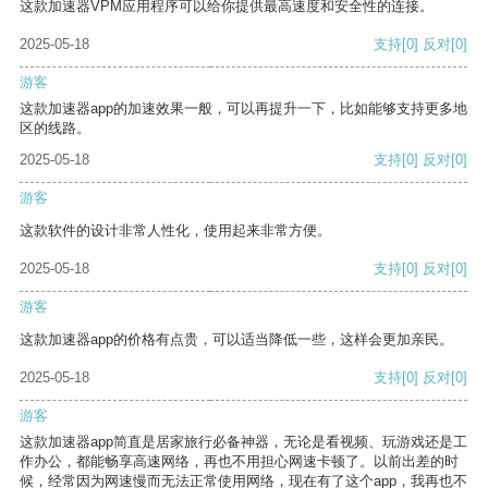
这款加速器VPM应用程序可以给你提供最高速度和安全性的连接。
2025-05-18
支持
[0]
反对
[0]
游客
这款加速器app的加速效果一般，可以再提升一下，比如能够支持更多地
区的线路。
2025-05-18
支持
[0]
反对
[0]
游客
这款软件的设计非常人性化，使用起来非常方便。
2025-05-18
支持
[0]
反对
[0]
游客
这款加速器app的价格有点贵，可以适当降低一些，这样会更加亲民。
2025-05-18
支持
[0]
反对
[0]
游客
这款加速器app简直是居家旅行必备神器，无论是看视频、玩游戏还是工
作办公，都能畅享高速网络，再也不用担心网速卡顿了。以前出差的时
候，经常因为网速慢而无法正常使用网络，现在有了这个app，我再也不