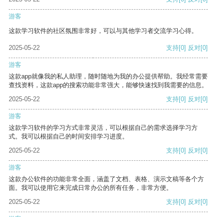
游客
这款学习软件的社区氛围非常好，可以与其他学习者交流学习心得。
2025-05-22
支持
[0]
反对
[0]
游客
这款app就像我的私人助理，随时随地为我的办公提供帮助。我经常需要
查找资料，这款app的搜索功能非常强大，能够快速找到我需要的信息。
2025-05-22
支持
[0]
反对
[0]
游客
这款学习软件的学习方式非常灵活，可以根据自己的需求选择学习方
式。我可以根据自己的时间安排学习进度。
2025-05-22
支持
[0]
反对
[0]
游客
这款办公软件的功能非常全面，涵盖了文档、表格、演示文稿等各个方
面。我可以使用它来完成日常办公的所有任务，非常方便。
2025-05-22
支持
[0]
反对
[0]