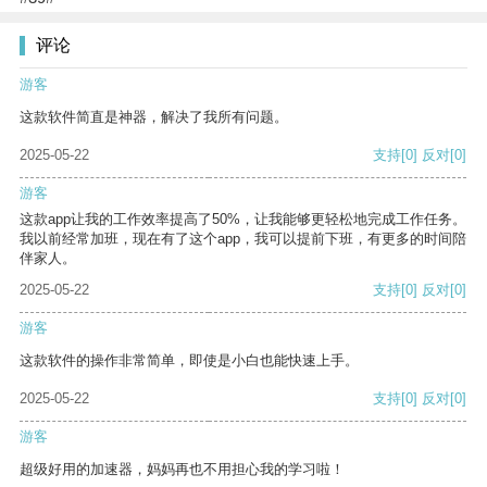
评论
游客
这款软件简直是神器，解决了我所有问题。
2025-05-22
支持
[0]
反对
[0]
游客
这款app让我的工作效率提高了50%，让我能够更轻松地完成工作任务。
我以前经常加班，现在有了这个app，我可以提前下班，有更多的时间陪
伴家人。
2025-05-22
支持
[0]
反对
[0]
游客
这款软件的操作非常简单，即使是小白也能快速上手。
2025-05-22
支持
[0]
反对
[0]
游客
超级好用的加速器，妈妈再也不用担心我的学习啦！