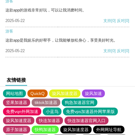
游客
这款app的游戏非常好玩，可以让我消磨时间。
2025-05-22
支持
[0]
反对
[0]
游客
这款app是我娱乐的好帮手，让我能够放松身心，享受美好时光。
2025-05-22
支持
[0]
反对
[0]
友情链接
网站地图
QuickQ
旋风加速度器
旋风加速
坚果加速器
tiktok加速器
狗急加速器官网
免费vqn外网加速
小蓝鸟
免费vps加速器外网苹果版
旋风加速度器
快连加速器
快连加速器官网入口
原子加速器
快鸭加速器
旋风加速度器
外网网址导航