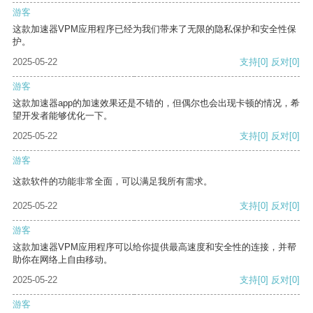
游客
这款加速器VPM应用程序已经为我们带来了无限的隐私保护和安全性保
护。
2025-05-22
支持
[0]
反对
[0]
游客
这款加速器app的加速效果还是不错的，但偶尔也会出现卡顿的情况，希
望开发者能够优化一下。
2025-05-22
支持
[0]
反对
[0]
游客
这款软件的功能非常全面，可以满足我所有需求。
2025-05-22
支持
[0]
反对
[0]
游客
这款加速器VPM应用程序可以给你提供最高速度和安全性的连接，并帮
助你在网络上自由移动。
2025-05-22
支持
[0]
反对
[0]
游客