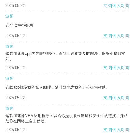
2025-05-22
支持
[0]
反对
[0]
游客
这个软件很好用
2025-05-22
支持
[0]
反对
[0]
游客
这款加速器app的客服很贴心，遇到问题都能及时解决，服务态度非常
好。
2025-05-22
支持
[0]
反对
[0]
游客
这款app就像我的私人助理，随时随地为我的办公提供帮助。
2025-05-22
支持
[0]
反对
[0]
游客
这款加速器VPM应用程序可以给你提供最高速度和安全性的连接，并帮
助你在网络上自由移动。
2025-05-22
支持
[0]
反对
[0]