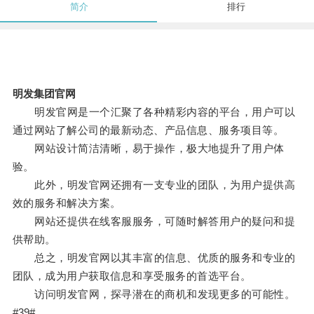
简介
排行
明发集团官网
明发官网是一个汇聚了各种精彩内容的平台，用户可以
通过网站了解公司的最新动态、产品信息、服务项目等。
网站设计简洁清晰，易于操作，极大地提升了用户体
验。
此外，明发官网还拥有一支专业的团队，为用户提供高
效的服务和解决方案。
网站还提供在线客服服务，可随时解答用户的疑问和提
供帮助。
总之，明发官网以其丰富的信息、优质的服务和专业的
团队，成为用户获取信息和享受服务的首选平台。
访问明发官网，探寻潜在的商机和发现更多的可能性。
#39#