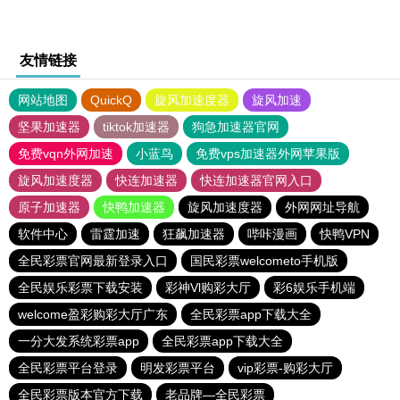
友情链接
网站地图
QuickQ
旋风加速度器
旋风加速
坚果加速器
tiktok加速器
狗急加速器官网
免费vqn外网加速
小蓝鸟
免费vps加速器外网苹果版
旋风加速度器
快连加速器
快连加速器官网入口
原子加速器
快鸭加速器
旋风加速度器
外网网址导航
软件中心
雷霆加速
狂飙加速器
哔咔漫画
快鸭VPN
全民彩票官网最新登录入口
国民彩票welcometo手机版
全民娱乐彩票下载安装
彩神Vl购彩大厅
彩6娱乐手机端
welcome盈彩购彩大厅广东
全民彩票app下载大全
一分大发系统彩票app
全民彩票app下载大全
全民彩票平台登录
明发彩票平台
vip彩票-购彩大厅
全民彩票版本官方下载
老品牌—全民彩票