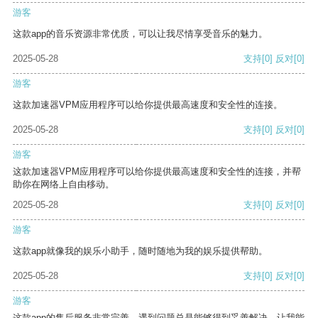
游客
这款app的音乐资源非常优质，可以让我尽情享受音乐的魅力。
2025-05-28
支持
[0]
反对
[0]
游客
这款加速器VPM应用程序可以给你提供最高速度和安全性的连接。
2025-05-28
支持
[0]
反对
[0]
游客
这款加速器VPM应用程序可以给你提供最高速度和安全性的连接，并帮
助你在网络上自由移动。
2025-05-28
支持
[0]
反对
[0]
游客
这款app就像我的娱乐小助手，随时随地为我的娱乐提供帮助。
2025-05-28
支持
[0]
反对
[0]
游客
这款app的售后服务非常完善，遇到问题总是能够得到妥善解决，让我能