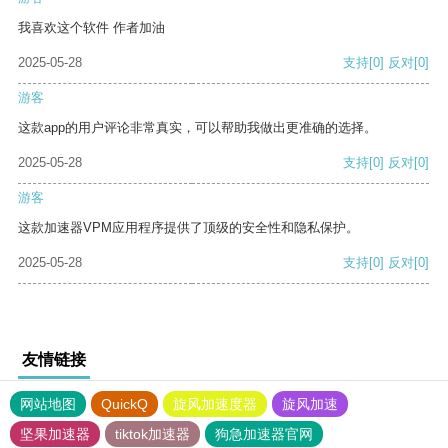
我喜欢这个软件 作者加油
2025-05-28
支持
[0]
反对
[0]
游客
这款app的用户评论非常真实，可以帮助我做出更准确的选择。
2025-05-28
支持
[0]
反对
[0]
游客
这款加速器VPM应用程序提供了顶级的安全性和隐私保护。
2025-05-28
支持
[0]
反对
[0]
友情链接
网站地图
QuickQ
旋风加速度器
旋风加速
坚果加速器
tiktok加速器
狗急加速器官网