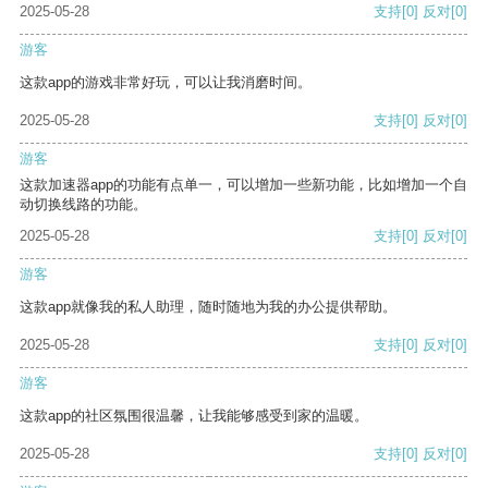
2025-05-28
支持
[0]
反对
[0]
游客
这款app的游戏非常好玩，可以让我消磨时间。
2025-05-28
支持
[0]
反对
[0]
游客
这款加速器app的功能有点单一，可以增加一些新功能，比如增加一个自
动切换线路的功能。
2025-05-28
支持
[0]
反对
[0]
游客
这款app就像我的私人助理，随时随地为我的办公提供帮助。
2025-05-28
支持
[0]
反对
[0]
游客
这款app的社区氛围很温馨，让我能够感受到家的温暖。
2025-05-28
支持
[0]
反对
[0]