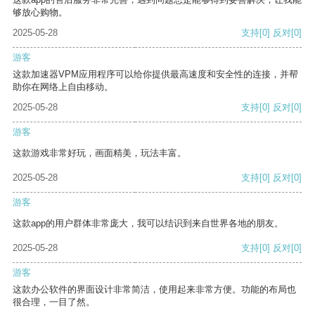
够放心购物。
2025-05-28
支持
[0]
反对
[0]
游客
这款加速器VPM应用程序可以给你提供最高速度和安全性的连接，并帮
助你在网络上自由移动。
2025-05-28
支持
[0]
反对
[0]
游客
这款游戏非常好玩，画面精美，玩法丰富。
2025-05-28
支持
[0]
反对
[0]
游客
这款app的用户群体非常庞大，我可以结识到来自世界各地的朋友。
2025-05-28
支持
[0]
反对
[0]
游客
这款办公软件的界面设计非常简洁，使用起来非常方便。功能的布局也
很合理，一目了然。