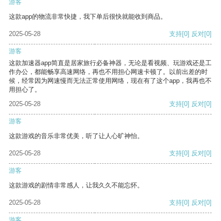
游客
这款app的物流非常快捷，我下单后很快就能收到商品。
2025-05-28
支持
[0]
反对
[0]
游客
这款加速器app简直是居家旅行必备神器，无论是看视频、玩游戏还是工
作办公，都能畅享高速网络，再也不用担心网速卡顿了。以前出差的时
候，经常因为网速慢而无法正常使用网络，现在有了这个app，我再也不
用担心了。
2025-05-28
支持
[0]
反对
[0]
游客
这款游戏的音乐非常优美，听了让人心旷神怡。
2025-05-28
支持
[0]
反对
[0]
游客
这款游戏的剧情非常感人，让我久久不能忘怀。
2025-05-28
支持
[0]
反对
[0]
游客