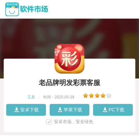
老品牌明发彩票客服
工具
|
时间：2025-05-28
|
安卓下载
苹果下载
PC下载
安卓市场，安全绿色