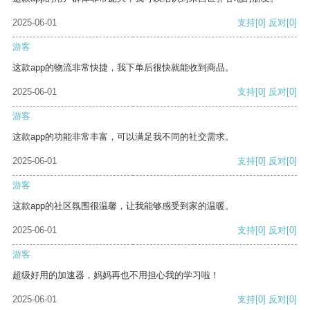
2025-06-01
支持
[0]
反对
[0]
游客
这款app的物流非常快捷，我下单后很快就能收到商品。
2025-06-01
支持
[0]
反对
[0]
游客
这款app的功能非常丰富，可以满足我不同的社交需求。
2025-06-01
支持
[0]
反对
[0]
游客
这款app的社区氛围很温馨，让我能够感受到家的温暖。
2025-06-01
支持
[0]
反对
[0]
游客
超级好用的加速器，妈妈再也不用担心我的学习啦！
2025-06-01
支持
[0]
反对
[0]