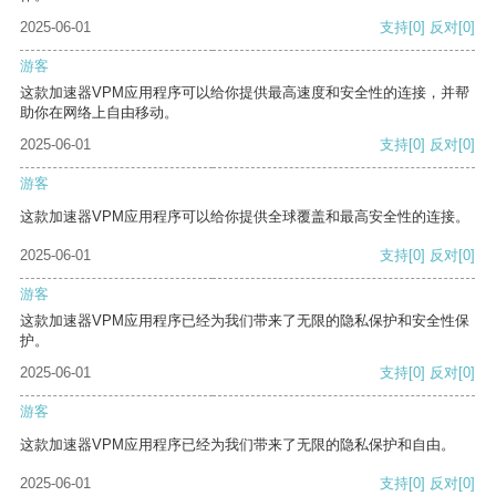
2025-06-01
支持
[0]
反对
[0]
游客
这款加速器VPM应用程序可以给你提供最高速度和安全性的连接，并帮
助你在网络上自由移动。
2025-06-01
支持
[0]
反对
[0]
游客
这款加速器VPM应用程序可以给你提供全球覆盖和最高安全性的连接。
2025-06-01
支持
[0]
反对
[0]
游客
这款加速器VPM应用程序已经为我们带来了无限的隐私保护和安全性保
护。
2025-06-01
支持
[0]
反对
[0]
游客
这款加速器VPM应用程序已经为我们带来了无限的隐私保护和自由。
2025-06-01
支持
[0]
反对
[0]