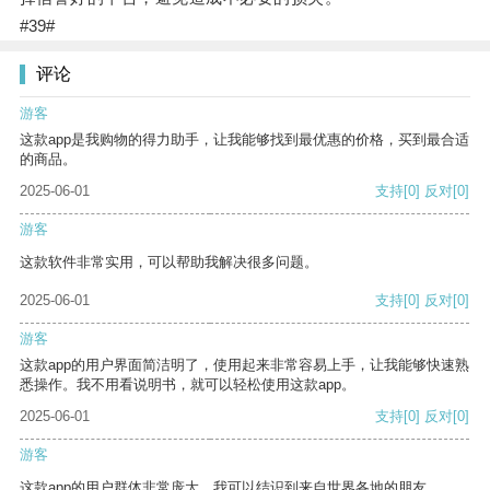
#39#
评论
游客
这款app是我购物的得力助手，让我能够找到最优惠的价格，买到最合适
的商品。
2025-06-01
支持
[0]
反对
[0]
游客
这款软件非常实用，可以帮助我解决很多问题。
2025-06-01
支持
[0]
反对
[0]
游客
这款app的用户界面简洁明了，使用起来非常容易上手，让我能够快速熟
悉操作。我不用看说明书，就可以轻松使用这款app。
2025-06-01
支持
[0]
反对
[0]
游客
这款app的用户群体非常庞大，我可以结识到来自世界各地的朋友。