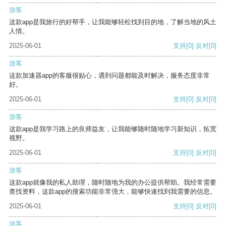
游客
这款app是我旅行的好帮手，让我能够轻松找到目的地，了解当地的风土
人情。
2025-06-01
支持
[0]
反对
[0]
游客
这款加速器app的客服很贴心，遇到问题都能及时解决，服务态度非常
好。
2025-06-01
支持
[0]
反对
[0]
游客
这款app是我学习路上的良师益友，让我能够随时随地学习新知识，拓宽
视野。
2025-06-01
支持
[0]
反对
[0]
游客
这款app就像我的私人助理，随时随地为我的办公提供帮助。我经常需要
查找资料，这款app的搜索功能非常强大，能够快速找到我需要的信息。
2025-06-01
支持
[0]
反对
[0]
游客