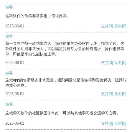
游客
这款软件的价格非常实惠，值得推荐。
2025-06-01
支持
[0]
反对
[0]
游客
我一直在寻找一款功能强大、操作简单的办公软件，终于找到了它。这
款软件的功能非常强大，可以满足我日常办公的所有需求。操作也很简
单，即使是小白也能快速上手。
2025-06-01
支持
[0]
反对
[0]
游客
这款app的售后服务非常完善，遇到问题总是能够得到妥善解决，让我能
够放心购物。
2025-06-01
支持
[0]
反对
[0]
游客
这款学习软件的社区氛围非常好，可以与其他学习者交流学习心得。
2025-06-01
支持
[0]
反对
[0]