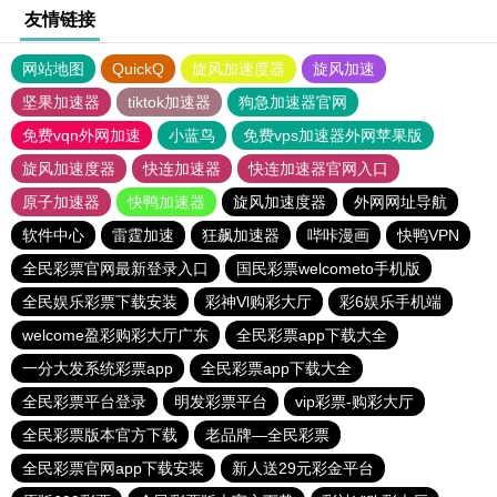
友情链接
网站地图
QuickQ
旋风加速度器
旋风加速
坚果加速器
tiktok加速器
狗急加速器官网
免费vqn外网加速
小蓝鸟
免费vps加速器外网苹果版
旋风加速度器
快连加速器
快连加速器官网入口
原子加速器
快鸭加速器
旋风加速度器
外网网址导航
软件中心
雷霆加速
狂飙加速器
哔咔漫画
快鸭VPN
全民彩票官网最新登录入口
国民彩票welcometo手机版
全民娱乐彩票下载安装
彩神Vl购彩大厅
彩6娱乐手机端
welcome盈彩购彩大厅广东
全民彩票app下载大全
一分大发系统彩票app
全民彩票app下载大全
全民彩票平台登录
明发彩票平台
vip彩票-购彩大厅
全民彩票版本官方下载
老品牌—全民彩票
全民彩票官网app下载安装
新人送29元彩金平台