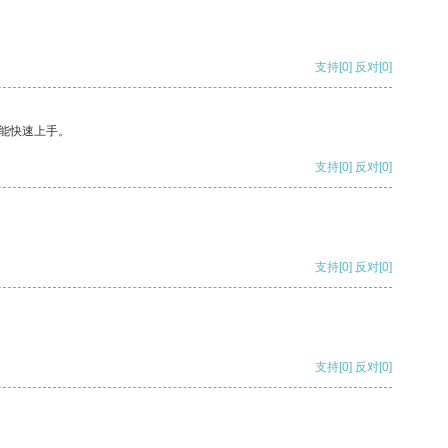
支持
[0]
反对
[0]
能快速上手。
支持
[0]
反对
[0]
支持
[0]
反对
[0]
支持
[0]
反对
[0]