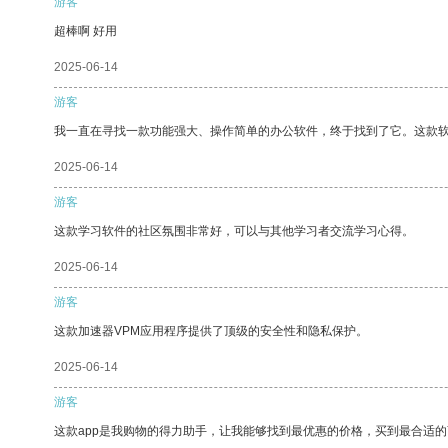
游客
超棒啊 好用
2025-06-14
游客
我一直在寻找一款功能强大、操作简单的办公软件，终于找到了它。这款
2025-06-14
游客
这款学习软件的社区氛围非常好，可以与其他学习者交流学习心得。
2025-06-14
游客
这款加速器VPM应用程序提供了顶级的安全性和隐私保护。
2025-06-14
游客
这款app是我购物的得力助手，让我能够找到最优惠的价格，买到最合适