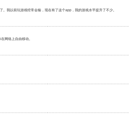
了。我以前玩游戏经常会输，现在有了这个app，我的游戏水平提升了不少。
你在网络上自由移动。