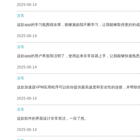
2025-06-14
游客
这款app的学习氛围很浓厚，能够激励我不断学习，让我能够取得更好的成
2025-06-14
游客
这款app的用户界面简洁明了，使用起来非常容易上手，让我能够快速熟悉
2025-06-14
游客
这款加速器VPM应用程序可以给你提供最高速度和安全性的连接，并帮助
2025-06-14
游客
这款软件的界面设计非常简洁，一目了然。
2025-06-14