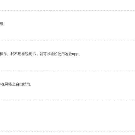
绩。
操作。我不用看说明书，就可以轻松使用这款app。
你在网络上自由移动。