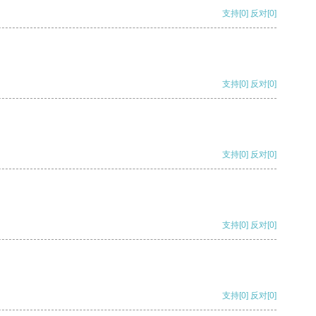
支持
[0]
反对
[0]
支持
[0]
反对
[0]
支持
[0]
反对
[0]
支持
[0]
反对
[0]
支持
[0]
反对
[0]