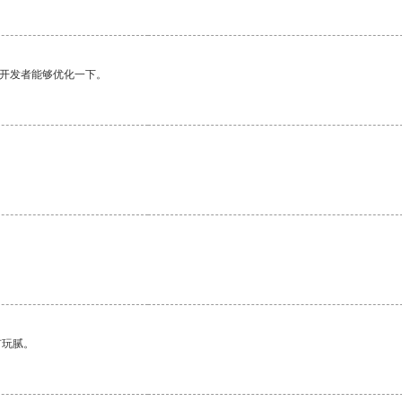
望开发者能够优化一下。
有玩腻。