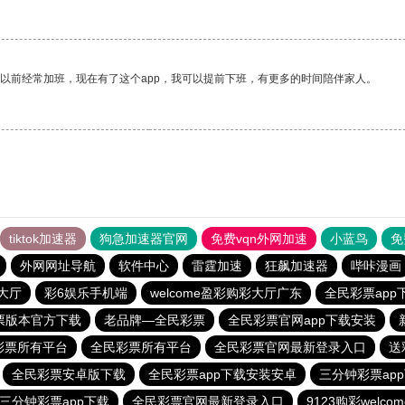
我以前经常加班，现在有了这个app，我可以提前下班，有更多的时间陪伴家人。
tiktok加速器
狗急加速器官网
免费vqn外网加速
小蓝鸟
免
外网网址导航
软件中心
雷霆加速
狂飙加速器
哔咔漫画
大厅
彩6娱乐手机端
welcome盈彩购彩大厅广东
全民彩票app
票版本官方下载
老品牌—全民彩票
全民彩票官网app下载安装
彩票所有平台
全民彩票所有平台
全民彩票官网最新登录入口
送
全民彩票安卓版下载
全民彩票app下载安装安卓
三分钟彩票ap
三分钟彩票app下载
全民彩票官网最新登录入口
9123购彩welco