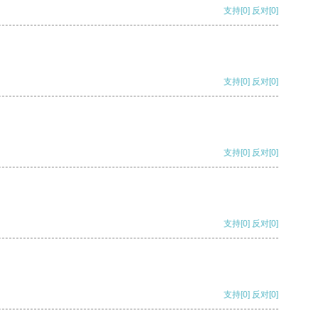
支持
[0]
反对
[0]
支持
[0]
反对
[0]
支持
[0]
反对
[0]
支持
[0]
反对
[0]
支持
[0]
反对
[0]