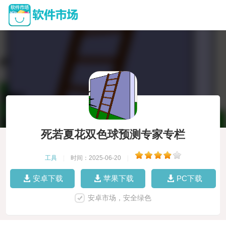
死若夏花双色球预测专家专栏
工具
|
时间：2025-06-20
|
安卓下载
苹果下载
PC下载
安卓市场，安全绿色