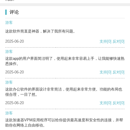
评论
游客
这款软件简直是神器，解决了我所有问题。
2025-06-20
支持
[0]
反对
[0]
游客
这款app的用户界面简洁明了，使用起来非常容易上手，让我能够快速熟
悉操作。
2025-06-20
支持
[0]
反对
[0]
游客
这款办公软件的界面设计非常简洁，使用起来非常方便。功能的布局也
很合理，一目了然。
2025-06-20
支持
[0]
反对
[0]
游客
这款加速器VPM应用程序可以给你提供最高速度和安全性的连接，并帮
助你在网络上自由移动。