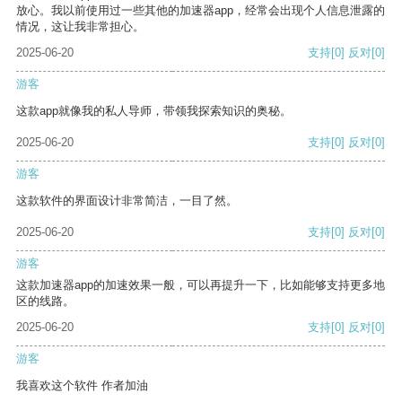
放心。我以前使用过一些其他的加速器app，经常会出现个人信息泄露的
情况，这让我非常担心。
2025-06-20
支持
[0]
反对
[0]
游客
这款app就像我的私人导师，带领我探索知识的奥秘。
2025-06-20
支持
[0]
反对
[0]
游客
这款软件的界面设计非常简洁，一目了然。
2025-06-20
支持
[0]
反对
[0]
游客
这款加速器app的加速效果一般，可以再提升一下，比如能够支持更多地
区的线路。
2025-06-20
支持
[0]
反对
[0]
游客
我喜欢这个软件 作者加油