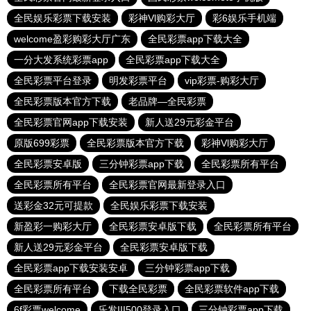
全民娱乐彩票下载安装
彩神Vl购彩大厅
彩6娱乐手机端
welcome盈彩购彩大厅广东
全民彩票app下载大全
一分大发系统彩票app
全民彩票app下载大全
全民彩票平台登录
明发彩票平台
vip彩票-购彩大厅
全民彩票版本官方下载
老品牌—全民彩票
全民彩票官网app下载安装
新人送29元彩金平台
原版699彩票
全民彩票版本官方下载
彩神Vl购彩大厅
全民彩票安卓版
三分钟彩票app下载
全民彩票所有平台
全民彩票所有平台
全民彩票官网最新登录入口
送彩金32元可提款
全民娱乐彩票下载安装
新盈彩一购彩大厅
全民彩票安卓版下载
全民彩票所有平台
新人送29元彩金平台
全民彩票安卓版下载
全民彩票app下载安装安卓
三分钟彩票app下载
全民彩票所有平台
下载全民彩票
全民彩票软件app下载
6f彩票welcome
乐发III500登录入口
三分钟彩票app下载