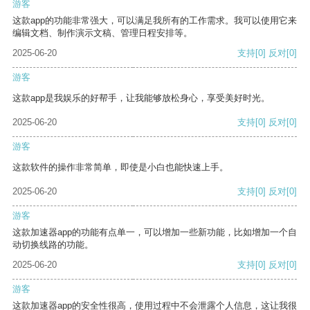
游客
这款app的功能非常强大，可以满足我所有的工作需求。我可以使用它来
编辑文档、制作演示文稿、管理日程安排等。
2025-06-20
支持
[0]
反对
[0]
游客
这款app是我娱乐的好帮手，让我能够放松身心，享受美好时光。
2025-06-20
支持
[0]
反对
[0]
游客
这款软件的操作非常简单，即使是小白也能快速上手。
2025-06-20
支持
[0]
反对
[0]
游客
这款加速器app的功能有点单一，可以增加一些新功能，比如增加一个自
动切换线路的功能。
2025-06-20
支持
[0]
反对
[0]
游客
这款加速器app的安全性很高，使用过程中不会泄露个人信息，这让我很