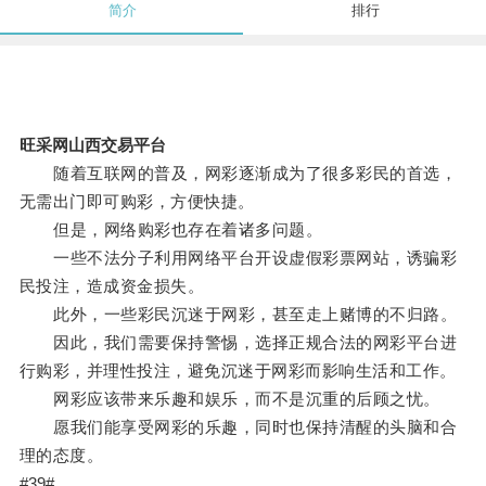
简介
排行
旺采网山西交易平台
随着互联网的普及，网彩逐渐成为了很多彩民的首选，
无需出门即可购彩，方便快捷。
但是，网络购彩也存在着诸多问题。
一些不法分子利用网络平台开设虚假彩票网站，诱骗彩
民投注，造成资金损失。
此外，一些彩民沉迷于网彩，甚至走上赌博的不归路。
因此，我们需要保持警惕，选择正规合法的网彩平台进
行购彩，并理性投注，避免沉迷于网彩而影响生活和工作。
网彩应该带来乐趣和娱乐，而不是沉重的后顾之忧。
愿我们能享受网彩的乐趣，同时也保持清醒的头脑和合
理的态度。
#39#