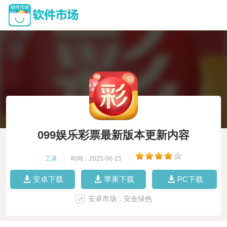
099娱乐彩票最新版本更新内容
工具
|
时间：2025-06-25
|
安卓下载
苹果下载
PC下载
安卓市场，安全绿色