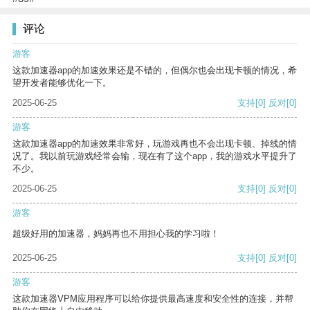
评论
游客
这款加速器app的加速效果还是不错的，但偶尔也会出现卡顿的情况，希
望开发者能够优化一下。
2025-06-25
支持
[0]
反对
[0]
游客
这款加速器app的加速效果非常好，玩游戏再也不会出现卡顿、掉线的情
况了。我以前玩游戏经常会输，现在有了这个app，我的游戏水平提升了
不少。
2025-06-25
支持
[0]
反对
[0]
游客
超级好用的加速器，妈妈再也不用担心我的学习啦！
2025-06-25
支持
[0]
反对
[0]
游客
这款加速器VPM应用程序可以给你提供最高速度和安全性的连接，并帮