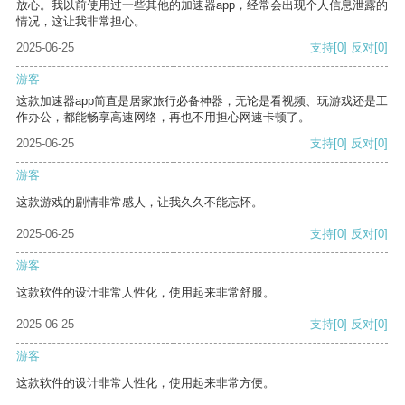
放心。我以前使用过一些其他的加速器app，经常会出现个人信息泄露的
情况，这让我非常担心。
2025-06-25
支持
[0]
反对
[0]
游客
这款加速器app简直是居家旅行必备神器，无论是看视频、玩游戏还是工
作办公，都能畅享高速网络，再也不用担心网速卡顿了。
2025-06-25
支持
[0]
反对
[0]
游客
这款游戏的剧情非常感人，让我久久不能忘怀。
2025-06-25
支持
[0]
反对
[0]
游客
这款软件的设计非常人性化，使用起来非常舒服。
2025-06-25
支持
[0]
反对
[0]
游客
这款软件的设计非常人性化，使用起来非常方便。