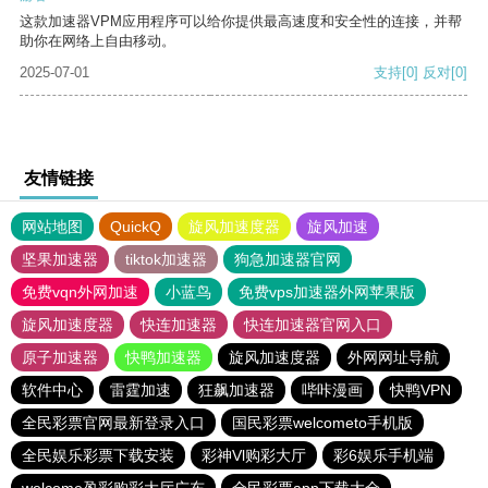
这款加速器VPM应用程序可以给你提供最高速度和安全性的连接，并帮
助你在网络上自由移动。
2025-07-01
支持
[0]
反对
[0]
友情链接
网站地图
QuickQ
旋风加速度器
旋风加速
坚果加速器
tiktok加速器
狗急加速器官网
免费vqn外网加速
小蓝鸟
免费vps加速器外网苹果版
旋风加速度器
快连加速器
快连加速器官网入口
原子加速器
快鸭加速器
旋风加速度器
外网网址导航
软件中心
雷霆加速
狂飙加速器
哔咔漫画
快鸭VPN
全民彩票官网最新登录入口
国民彩票welcometo手机版
全民娱乐彩票下载安装
彩神Vl购彩大厅
彩6娱乐手机端