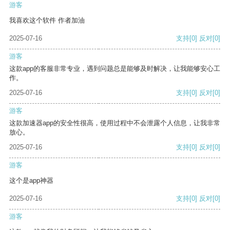
游客
我喜欢这个软件 作者加油
2025-07-16
支持
[0]
反对
[0]
游客
这款app的客服非常专业，遇到问题总是能够及时解决，让我能够安心工
作。
2025-07-16
支持
[0]
反对
[0]
游客
这款加速器app的安全性很高，使用过程中不会泄露个人信息，让我非常
放心。
2025-07-16
支持
[0]
反对
[0]
游客
这个是app神器
2025-07-16
支持
[0]
反对
[0]
游客