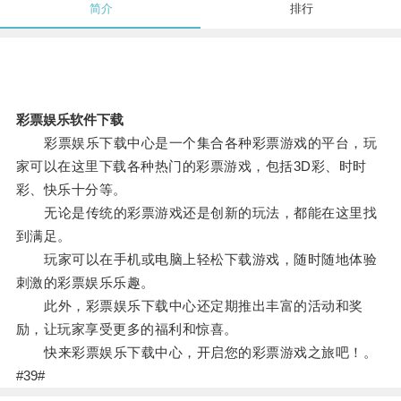
简介
排行
彩票娱乐软件下载
彩票娱乐下载中心是一个集合各种彩票游戏的平台，玩
家可以在这里下载各种热门的彩票游戏，包括3D彩、时时
彩、快乐十分等。
无论是传统的彩票游戏还是创新的玩法，都能在这里找
到满足。
玩家可以在手机或电脑上轻松下载游戏，随时随地体验
刺激的彩票娱乐乐趣。
此外，彩票娱乐下载中心还定期推出丰富的活动和奖
励，让玩家享受更多的福利和惊喜。
快来彩票娱乐下载中心，开启您的彩票游戏之旅吧！。
#39#