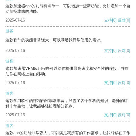
这款加速器app的功能有点单一，可以增加一些新功能，比如增加一个自
动切换线路的功能。
2025-07-16
支持
[0]
反对
[0]
游客
这款软件的功能非常强大，可以满足我日常使用的需求。
2025-07-16
支持
[0]
反对
[0]
游客
这款加速器VPM应用程序可以给你提供最高速度和安全性的连接，并帮
助你在网络上自由移动。
2025-07-16
支持
[0]
反对
[0]
游客
这款学习软件的课程内容非常丰富，涵盖了各个学科的知识。老师的讲
解非常生动，让我能够轻松理解知识点。
2025-07-16
支持
[0]
反对
[0]
游客
这款app的功能非常强大，可以满足我所有的工作需求，让我能够在工作