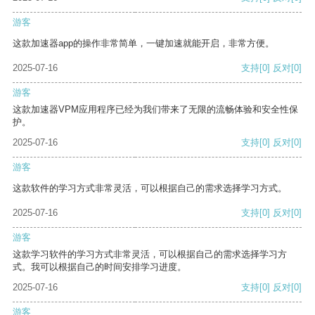
游客
这款加速器app的操作非常简单，一键加速就能开启，非常方便。
2025-07-16
支持
[0]
反对
[0]
游客
这款加速器VPM应用程序已经为我们带来了无限的流畅体验和安全性保
护。
2025-07-16
支持
[0]
反对
[0]
游客
这款软件的学习方式非常灵活，可以根据自己的需求选择学习方式。
2025-07-16
支持
[0]
反对
[0]
游客
这款学习软件的学习方式非常灵活，可以根据自己的需求选择学习方
式。我可以根据自己的时间安排学习进度。
2025-07-16
支持
[0]
反对
[0]
游客