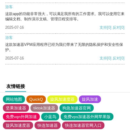
游客
这款app的功能非常强大，可以满足我所有的工作需求。我可以使用它来
编辑文档、制作演示文稿、管理日程安排等。
2025-07-16
支持
[0]
反对
[0]
游客
这款加速器VPM应用程序已经为我们带来了无限的隐私保护和安全性保
护。
2025-07-16
支持
[0]
反对
[0]
友情链接
网站地图
QuickQ
旋风加速度器
旋风加速
坚果加速器
tiktok加速器
狗急加速器官网
免费vqn外网加速
小蓝鸟
免费vps加速器外网苹果版
旋风加速度器
快连加速器
快连加速器官网入口