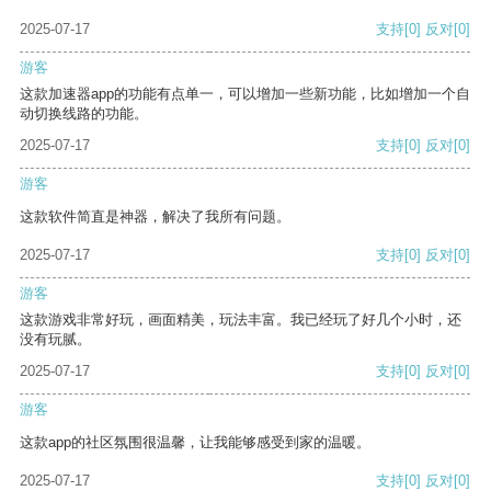
2025-07-17
支持
[0]
反对
[0]
游客
这款加速器app的功能有点单一，可以增加一些新功能，比如增加一个自
动切换线路的功能。
2025-07-17
支持
[0]
反对
[0]
游客
这款软件简直是神器，解决了我所有问题。
2025-07-17
支持
[0]
反对
[0]
游客
这款游戏非常好玩，画面精美，玩法丰富。我已经玩了好几个小时，还
没有玩腻。
2025-07-17
支持
[0]
反对
[0]
游客
这款app的社区氛围很温馨，让我能够感受到家的温暖。
2025-07-17
支持
[0]
反对
[0]