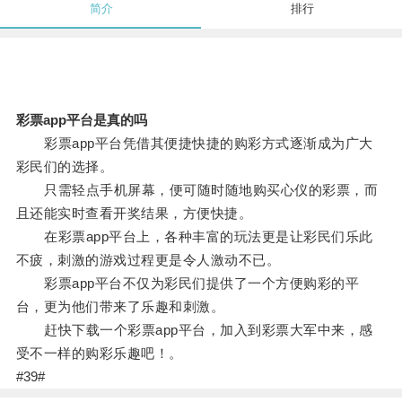
简介
排行
彩票app平台是真的吗
彩票app平台凭借其便捷快捷的购彩方式逐渐成为广大
彩民们的选择。
只需轻点手机屏幕，便可随时随地购买心仪的彩票，而
且还能实时查看开奖结果，方便快捷。
在彩票app平台上，各种丰富的玩法更是让彩民们乐此
不疲，刺激的游戏过程更是令人激动不已。
彩票app平台不仅为彩民们提供了一个方便购彩的平
台，更为他们带来了乐趣和刺激。
赶快下载一个彩票app平台，加入到彩票大军中来，感
受不一样的购彩乐趣吧！。
#39#