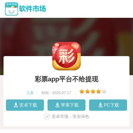
彩票app平台不给提现
工具
|
时间：2025-07-17
|
安卓下载
苹果下载
PC下载
安卓市场，安全绿色