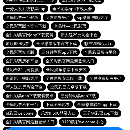
welcome盈彩购彩大厅广东
全民彩票app下载大全
一分大发系统彩票app
全民彩票app下载大全
全民彩票平台登录
明发彩票平台
vip彩票-购彩大厅
全民彩票版本官方下载
老品牌—全民彩票
全民彩票官网app下载安装
新人送29元彩金平台
原版699彩票
全民彩票版本官方下载
彩神Vl购彩大厅
全民彩票安卓版
三分钟彩票app下载
全民彩票所有平台
全民彩票所有平台
全民彩票官网最新登录入口
送彩金32元可提款
全民娱乐彩票下载安装
新盈彩一购彩大厅
全民彩票安卓版下载
全民彩票所有平台
新人送29元彩金平台
全民彩票安卓版下载
全民彩票app下载安装安卓
三分钟彩票app下载
全民彩票所有平台
下载全民彩票
全民彩票软件app下载
6f彩票welcome
乐发III500登录入口
三分钟彩票app下载
全民彩票官网最新登录入口
9123购彩welcome中心