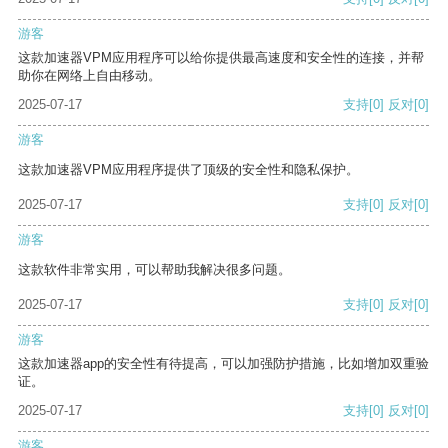
游客
这款加速器VPM应用程序可以给你提供最高速度和安全性的连接，并帮
助你在网络上自由移动。
2025-07-17
支持
[0]
反对
[0]
游客
这款加速器VPM应用程序提供了顶级的安全性和隐私保护。
2025-07-17
支持
[0]
反对
[0]
游客
这款软件非常实用，可以帮助我解决很多问题。
2025-07-17
支持
[0]
反对
[0]
游客
这款加速器app的安全性有待提高，可以加强防护措施，比如增加双重验
证。
2025-07-17
支持
[0]
反对
[0]
游客