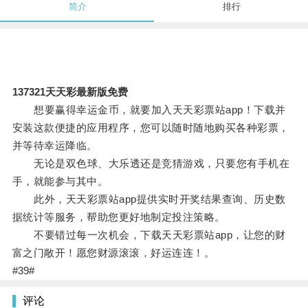
简介
排行
137321天天彩最新版免费
想要赢得幸运金币，就要加入天天彩票站app！下载并
安装这款便捷的应用程序，您可以随时随地购买各种彩票，
并等待幸运降临。
无论是双色球、大乐透还是竞猜游戏，只要您有手机在
手，就能参与其中。
此外，天天彩票站app提供实时开奖结果查询、历史数
据统计等服务，帮助您更好地制定投注策略。
不要错过每一次机会，下载天天彩票站app，让您的财
富之门敞开！愿您财源滚滚，好运连连！。
#39#
评论