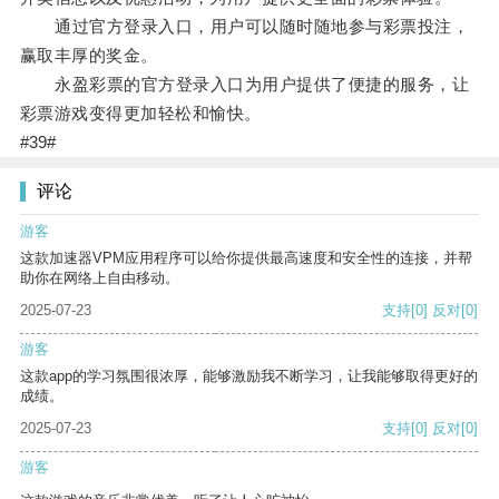
通过官方登录入口，用户可以随时随地参与彩票投注，
赢取丰厚的奖金。
永盈彩票的官方登录入口为用户提供了便捷的服务，让
彩票游戏变得更加轻松和愉快。
#39#
评论
游客
这款加速器VPM应用程序可以给你提供最高速度和安全性的连接，并帮
助你在网络上自由移动。
2025-07-23
支持
[0]
反对
[0]
游客
这款app的学习氛围很浓厚，能够激励我不断学习，让我能够取得更好的
成绩。
2025-07-23
支持
[0]
反对
[0]
游客