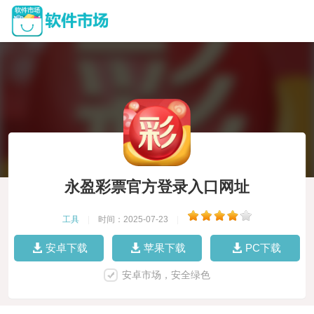
永盈彩票官方登录入口网址
工具
|
时间：2025-07-23
|
安卓下载
苹果下载
PC下载
安卓市场，安全绿色