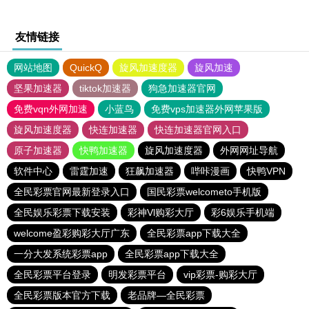
友情链接
网站地图
QuickQ
旋风加速度器
旋风加速
坚果加速器
tiktok加速器
狗急加速器官网
免费vqn外网加速
小蓝鸟
免费vps加速器外网苹果版
旋风加速度器
快连加速器
快连加速器官网入口
原子加速器
快鸭加速器
旋风加速度器
外网网址导航
软件中心
雷霆加速
狂飙加速器
哔咔漫画
快鸭VPN
全民彩票官网最新登录入口
国民彩票welcometo手机版
全民娱乐彩票下载安装
彩神Vl购彩大厅
彩6娱乐手机端
welcome盈彩购彩大厅广东
全民彩票app下载大全
一分大发系统彩票app
全民彩票app下载大全
全民彩票平台登录
明发彩票平台
vip彩票-购彩大厅
全民彩票版本官方下载
老品牌—全民彩票