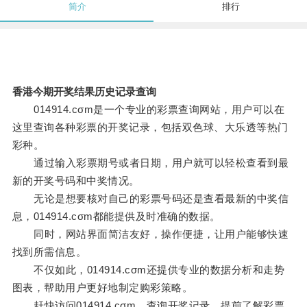
简介
排行
香港今期开奖结果历史记录查询
014914.cσm是一个专业的彩票查询网站，用户可以在
这里查询各种彩票的开奖记录，包括双色球、大乐透等热门
彩种。
通过输入彩票期号或者日期，用户就可以轻松查看到最
新的开奖号码和中奖情况。
无论是想要核对自己的彩票号码还是查看最新的中奖信
息，014914.cσm都能提供及时准确的数据。
同时，网站界面简洁友好，操作便捷，让用户能够快速
找到所需信息。
不仅如此，014914.cσm还提供专业的数据分析和走势
图表，帮助用户更好地制定购彩策略。
赶快访问014914.cσm，查询开奖记录，提前了解彩票