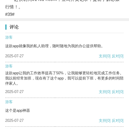
行情！。
#39#
评论
游客
这款app就像我的私人助理，随时随地为我的办公提供帮助。
2025-07-27
支持
[0]
反对
[0]
游客
这款app让我的工作效率提高了50%，让我能够更轻松地完成工作任务。
我以前经常加班，现在有了这个app，我可以提前下班，有更多的时间陪
伴家人。
2025-07-27
支持
[0]
反对
[0]
游客
这个是app神器
2025-07-27
支持
[0]
反对
[0]