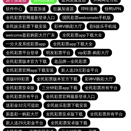
原子加速器
快鸭加速器
旋风加速度器
外网网址导航
软件中心
雷霆加速
狂飙加速器
哔咔漫画
快鸭VPN
全民彩票官网最新登录入口
国民彩票welcometo手机版
全民娱乐彩票下载安装
彩神Vl购彩大厅
彩6娱乐手机端
welcome盈彩购彩大厅广东
全民彩票app下载大全
一分大发系统彩票app
全民彩票app下载大全
全民彩票平台登录
明发彩票平台
vip彩票-购彩大厅
全民彩票版本官方下载
老品牌—全民彩票
全民彩票官网app下载安装
新人送29元彩金平台
原版699彩票
全民彩票版本官方下载
彩神Vl购彩大厅
全民彩票安卓版
三分钟彩票app下载
全民彩票所有平台
全民彩票所有平台
全民彩票官网最新登录入口
送彩金32元可提款
全民娱乐彩票下载安装
新盈彩一购彩大厅
全民彩票安卓版下载
全民彩票所有平台
新人送29元彩金平台
全民彩票安卓版下载