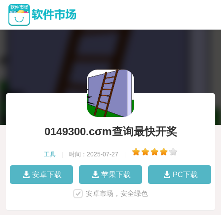
0149300.cσm查询最快开奖
工具
|
时间：2025-07-27
|
安卓下载
苹果下载
PC下载
安卓市场，安全绿色