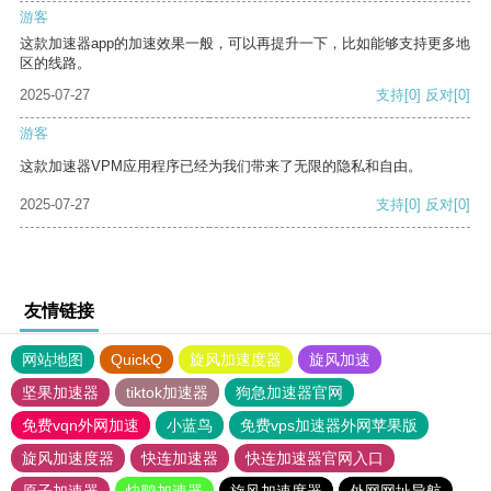
游客
这款加速器app的加速效果一般，可以再提升一下，比如能够支持更多地
区的线路。
2025-07-27
支持
[0]
反对
[0]
游客
这款加速器VPM应用程序已经为我们带来了无限的隐私和自由。
2025-07-27
支持
[0]
反对
[0]
友情链接
网站地图
QuickQ
旋风加速度器
旋风加速
坚果加速器
tiktok加速器
狗急加速器官网
免费vqn外网加速
小蓝鸟
免费vps加速器外网苹果版
旋风加速度器
快连加速器
快连加速器官网入口