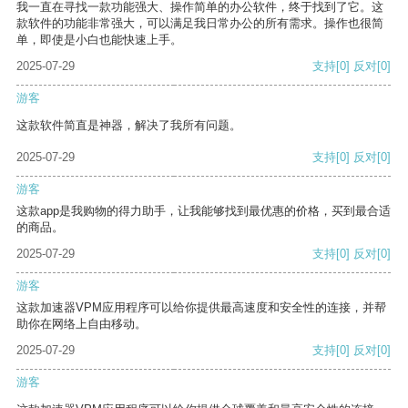
我一直在寻找一款功能强大、操作简单的办公软件，终于找到了它。这
款软件的功能非常强大，可以满足我日常办公的所有需求。操作也很简
单，即使是小白也能快速上手。
2025-07-29
支持
[0]
反对
[0]
游客
这款软件简直是神器，解决了我所有问题。
2025-07-29
支持
[0]
反对
[0]
游客
这款app是我购物的得力助手，让我能够找到最优惠的价格，买到最合适
的商品。
2025-07-29
支持
[0]
反对
[0]
游客
这款加速器VPM应用程序可以给你提供最高速度和安全性的连接，并帮
助你在网络上自由移动。
2025-07-29
支持
[0]
反对
[0]
游客