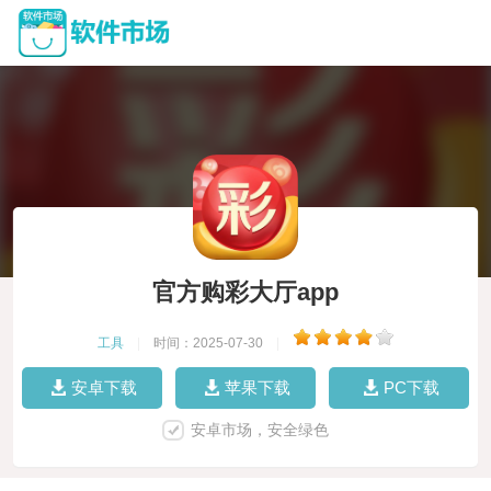
官方购彩大厅app
工具
|
时间：2025-07-30
|
安卓下载
苹果下载
PC下载
安卓市场，安全绿色