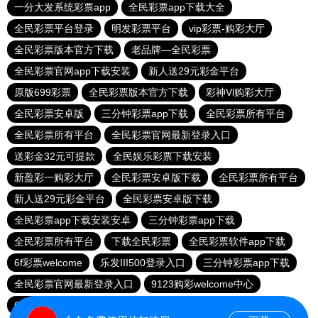
一分大发系统彩票app
全民彩票app下载大全
全民彩票平台登录
明发彩票平台
vip彩票-购彩大厅
全民彩票版本官方下载
老品牌—全民彩票
全民彩票官网app下载安装
新人送29元彩金平台
原版699彩票
全民彩票版本官方下载
彩神Vl购彩大厅
全民彩票安卓版
三分钟彩票app下载
全民彩票所有平台
全民彩票所有平台
全民彩票官网最新登录入口
送彩金32元可提款
全民娱乐彩票下载安装
新盈彩一购彩大厅
全民彩票安卓版下载
全民彩票所有平台
新人送29元彩金平台
全民彩票安卓版下载
全民彩票app下载安装安卓
三分钟彩票app下载
全民彩票所有平台
下载全民彩票
全民彩票软件app下载
6f彩票welcome
乐发III500登录入口
三分钟彩票app下载
全民彩票官网最新登录入口
9123购彩welcome中心
6f彩票welcome