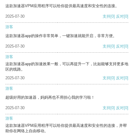
这款加速器VPM应用程序可以给你提供最高速度和安全性的连接。
2025-07-30
支持
[0]
反对
[0]
游客
这款加速器app的操作非常简单，一键加速就能开启，非常方便。
2025-07-30
支持
[0]
反对
[0]
游客
这款加速器app的加速效果一般，可以再提升一下，比如能够支持更多地
区的线路。
2025-07-30
支持
[0]
反对
[0]
游客
超级好用的加速器，妈妈再也不用担心我的学习啦！
2025-07-30
支持
[0]
反对
[0]
游客
这款加速器VPM应用程序可以给你提供最高速度和安全性的连接，并帮
助你在网络上自由移动。