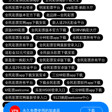
一分大发系统彩票app
全民彩票app下载大全
全民彩票平台登录
明发彩票平台
vip彩票-购彩大厅
全民彩票版本官方下载
老品牌—全民彩票
全民彩票官网app下载安装
新人送29元彩金平台
原版699彩票
全民彩票版本官方下载
彩神Vl购彩大厅
全民彩票安卓版
三分钟彩票app下载
全民彩票所有平台
全民彩票所有平台
全民彩票官网最新登录入口
送彩金32元可提款
全民娱乐彩票下载安装
新盈彩一购彩大厅
全民彩票安卓版下载
全民彩票所有平台
新人送29元彩金平台
全民彩票安卓版下载
全民彩票app下载安装安卓
三分钟彩票app下载
全民彩票所有平台
下载全民彩票
全民彩票软件app下载
6f彩票welcome
乐发III500登录入口
三分钟彩票app下载
全民彩票官网最新登录入口
9123购彩welcome中心
6f彩票welcome
永久免费使用的加速器
下载