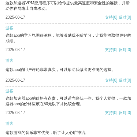
这款加速器VPM应用程序可以给你提供最高速度和安全性的连接，并帮
助你在网络上自由移动。
2025-08-17
支持
[0]
反对
[0]
游客
这款app的学习氛围很浓厚，能够激励我不断学习，让我能够取得更好的
成绩。
2025-08-17
支持
[0]
反对
[0]
游客
这款app的用户评论非常真实，可以帮助我做出更准确的选择。
2025-08-17
支持
[0]
反对
[0]
游客
这款加速器app的价格有点贵，可以适当降低一些。我个人觉得，一款加
速器app的价格应该在50元以下才比较合理。
2025-08-17
支持
[0]
反对
[0]
游客
这款游戏的音乐非常优美，听了让人心旷神怡。