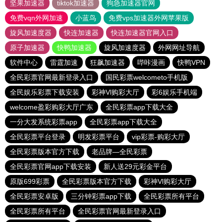
坚果加速器
tiktok加速器
狗急加速器官网
免费vqn外网加速
小蓝鸟
免费vps加速器外网苹果版
旋风加速度器
快连加速器
快连加速器官网入口
原子加速器
快鸭加速器
旋风加速度器
外网网址导航
软件中心
雷霆加速
狂飙加速器
哔咔漫画
快鸭VPN
全民彩票官网最新登录入口
国民彩票welcometo手机版
全民娱乐彩票下载安装
彩神Vl购彩大厅
彩6娱乐手机端
welcome盈彩购彩大厅广东
全民彩票app下载大全
一分大发系统彩票app
全民彩票app下载大全
全民彩票平台登录
明发彩票平台
vip彩票-购彩大厅
全民彩票版本官方下载
老品牌—全民彩票
全民彩票官网app下载安装
新人送29元彩金平台
原版699彩票
全民彩票版本官方下载
彩神Vl购彩大厅
全民彩票安卓版
三分钟彩票app下载
全民彩票所有平台
全民彩票所有平台
全民彩票官网最新登录入口