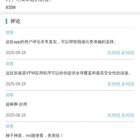
#39#
评论
游客
这款app的用户评论非常真实，可以帮助我做出更准确的选择。
2025-08-18
支持
[0]
反对
[0]
游客
这款加速器VPM应用程序可以给你提供全球覆盖和最高安全性的连接。
2025-08-18
支持
[0]
反对
[0]
游客
超棒啊 好用
2025-08-18
支持
[0]
反对
[0]
游客
梯子神器，ins随便看，美美哒！