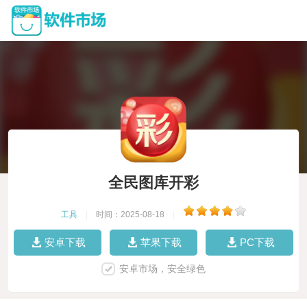
全民图库开彩
工具
|
时间：2025-08-18
|
安卓下载
苹果下载
PC下载
安卓市场，安全绿色