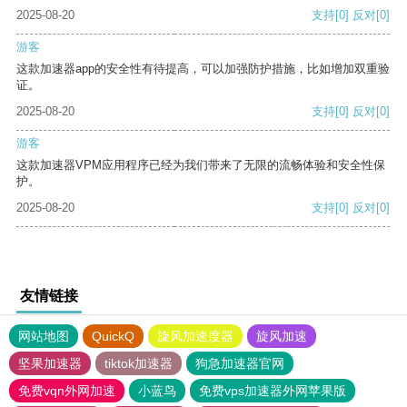
2025-08-20
支持
[0]
反对
[0]
游客
这款加速器app的安全性有待提高，可以加强防护措施，比如增加双重验
证。
2025-08-20
支持
[0]
反对
[0]
游客
这款加速器VPM应用程序已经为我们带来了无限的流畅体验和安全性保
护。
2025-08-20
支持
[0]
反对
[0]
友情链接
网站地图
QuickQ
旋风加速度器
旋风加速
坚果加速器
tiktok加速器
狗急加速器官网
免费vqn外网加速
小蓝鸟
免费vps加速器外网苹果版