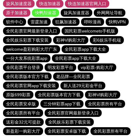
旋风加速度器
快连加速器
快连加速器官网入口
原子加速器
快鸭加速器
旋风加速度器
外网网址导航
软件中心
雷霆加速
狂飙加速器
哔咔漫画
快鸭VPN
全民彩票官网最新登录入口
国民彩票welcometo手机版
全民娱乐彩票下载安装
彩神Vl购彩大厅
彩6娱乐手机端
welcome盈彩购彩大厅广东
全民彩票app下载大全
一分大发系统彩票app
全民彩票app下载大全
全民彩票平台登录
明发彩票平台
vip彩票-购彩大厅
全民彩票版本官方下载
老品牌—全民彩票
全民彩票官网app下载安装
新人送29元彩金平台
原版699彩票
全民彩票版本官方下载
彩神Vl购彩大厅
全民彩票安卓版
三分钟彩票app下载
全民彩票所有平台
全民彩票所有平台
全民彩票官网最新登录入口
送彩金32元可提款
全民娱乐彩票下载安装
新盈彩一购彩大厅
全民彩票安卓版下载
全民彩票所有平台